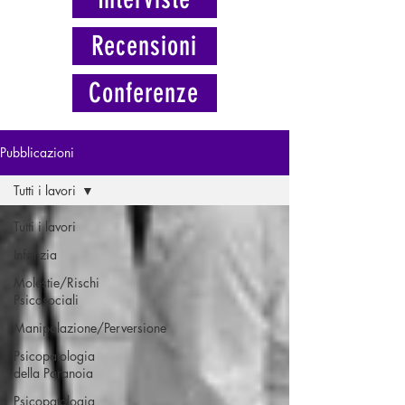
Recensioni
Conferenze
Pubblicazioni
Tutti i lavori
Tutti i lavori
Infanzia
Molestie/Rischi
Psicosociali
Manipolazione/Perversione
Psicopatologia
della Paranoia
Psicopatologia