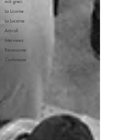
miti greci
La Licorne
La Lucarne
Articoli
Interviews
Recensione
Conferenze