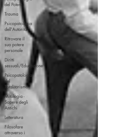
del Potere
Trauma
Psicopatologia
dell'Autorità
Ritrovare il
suo potere
personale
Diritti
sessuali/Educazione
Psicopatologia
del
Totalitarismo
Mitologia -
Sapere degli
Antichi
Letteratura
Filosofare
attraverso i