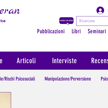
eran
rice
Pubblicazioni
Libri
Seminari
e
Articoli
Interviste
Recens
ie/Rischi Psicosociali
Manipolazione/Perversione
Psic
Trauma
Psicopatologia dell'Autorità
Ritrovare il suo 