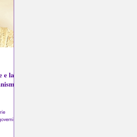
Psicopatologia del Totalitarismo
Mitologia - Sapere degli A
La Licorne
La Lucarne
Articoli
Interviews
e e la
anismi
rie
governi