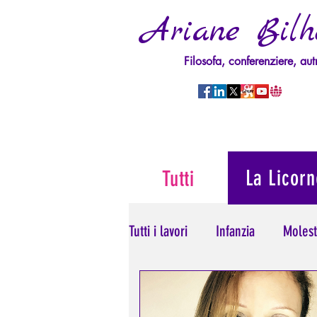
Ariane Bilh
Filosofa, conferenziere, aut
La Licorn
Tutti
Tutti i lavori
Infanzia
Molest
Psicopatologia del Potere