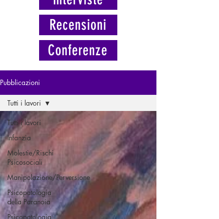
Recensioni
Conferenze
Pubblicazioni
Tutti i lavori
Tutti i lavori
Infanzia
Molestie/Rischi
Psicosociali
Manipolazione/Perversione
Psicopatologia
della Paranoia
Psicopatologia