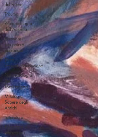
del Potere
Trauma
Psicopatologia
dell'Autorità
Ritrovare il
suo potere
personale
Diritti
sessuali/Educazione
Psicopatologia
del
Totalitarismo
Mitologia -
Sapere degli
Antichi
Letteratura
Filosofare
attraverso i