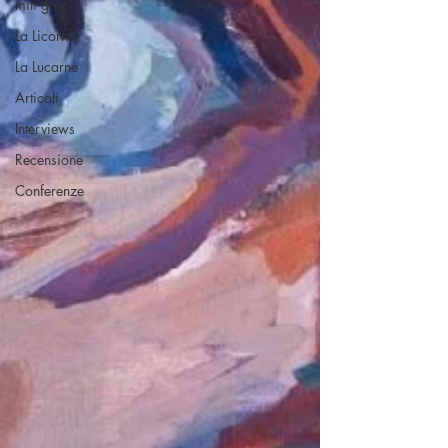
miti greci
La Licorne
La Lucarne
Articoli
Interviews
Recensione
Conferenze