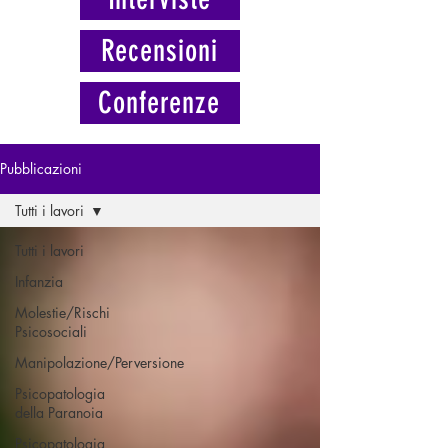
Recensioni
Conferenze
Pubblicazioni
Tutti i lavori
Tutti i lavori
Infanzia
Molestie/Rischi
Psicosociali
Manipolazione/Perversione
Psicopatologia
della Paranoia
Psicopatologia