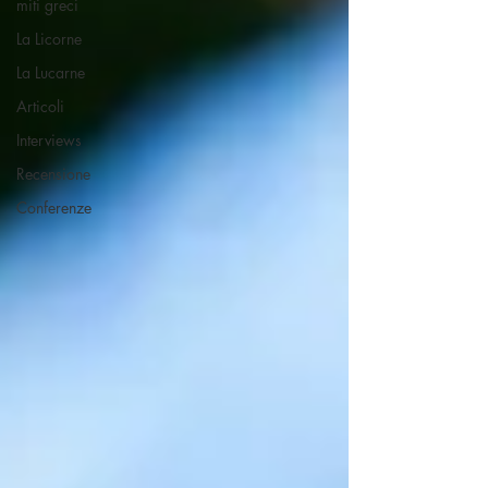
miti greci
La Licorne
La Lucarne
Articoli
Interviews
Recensione
Conferenze