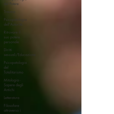
del Potere
Trauma
Psicopatologia
dell'Autorità
Ritrovare il
suo potere
personale
Diritti
sessuali/Educazione
Psicopatologia
del
Totalitarismo
Mitologia -
Sapere degli
Antichi
Letteratura
Filosofare
attraverso i