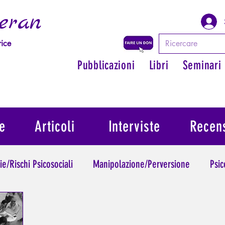
eran
rice
Pubblicazioni
Libri
Seminari
e
Articoli
Interviste
Recens
ie/Rischi Psicosociali
Manipolazione/Perversione
Psic
Trauma
Psicopatologia dell'Autorità
Ritrovare il suo 