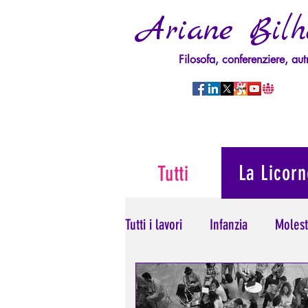
Ariane Bilh
Filosofa, conferenziere, aut
La Licorn
Tutti
Tutti i lavori
Infanzia
Molest
Psicopatologia del Potere