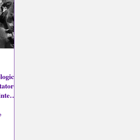
Psicopatologia del Totalitarismo
Mitologia - Sapere degli A
La Licorne
La Lucarne
Articoli
Interviews
logica
tatore
intero
e