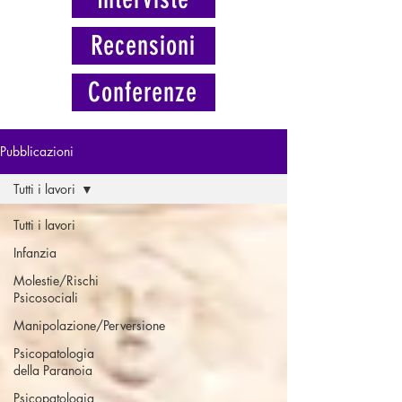
Recensioni
Conferenze
Pubblicazioni
Tutti i lavori
Tutti i lavori
Infanzia
Molestie/Rischi
Psicosociali
Manipolazione/Perversione
Psicopatologia
della Paranoia
Psicopatologia