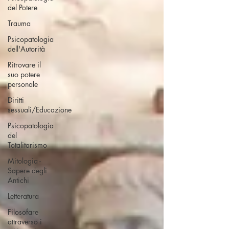
del Potere
Trauma
Psicopatologia
dell'Autorità
Ritrovare il
suo potere
personale
Diritti
sessuali/Educazione
Psicopatologia
del
Totalitarismo
Mitologia -
Sapere degli
Antichi
Letteratura
Filosofare
attraverso i