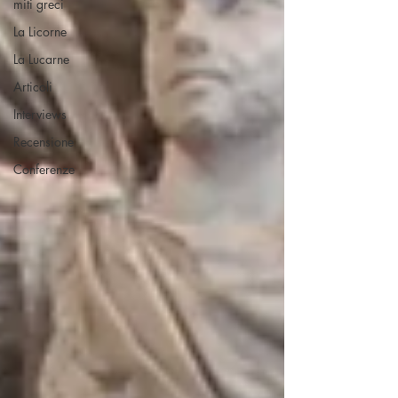
miti greci
La Licorne
La Lucarne
Articoli
Interviews
Recensione
Conferenze