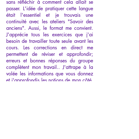
sans réfléchir à comment cela allait se
passer. L'idée de pratiquer cette langue
était l'essentiel et je trouvais une
continuité avec les ateliers "Savoir des
anciens". Aussi, le format me convient.
J'apprécie tous les exercices que j'ai
besoin de travailler toute seule avant les
cours. Les corrections en direct me
permettent de réviser et approfondir;
erreurs et bonnes réponses du groupe
complètent mon travail.. J'attrape à la
volée les informations que vous donnez
et j'approfondis les notions de mon côté.
La répétition est nécessaire.
Pour continuer l'exploration, langue,
culture, civilisation, littérature, je me
procure au fil de l'eau des ouvrages car
2 heures de cours ne sont pas suffisants
pour ce vaste domaine. Je me dis aussi
que nous sommes, peut-être, le premier
groupe à tester votre méthode et que
nous nous adaptons tous ensemble au fil