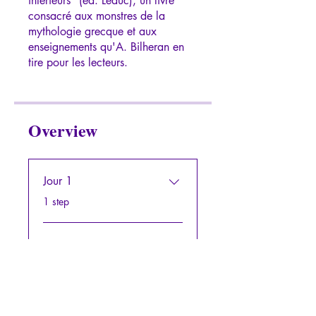
intérieurs" (éd. Leduc), un livre
consacré aux monstres de la
mythologie grecque et aux
enseignements qu'A. Bilheran en
tire pour les lecteurs.
Overview
Jour 1
.
1 step
Jour 2
.
1 step
Jour 3