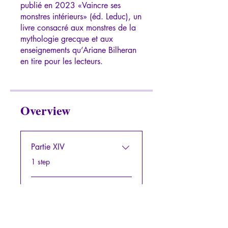
publié en 2023 «Vaincre ses
monstres intérieurs» (éd. Leduc), un
livre consacré aux monstres de la
mythologie grecque et aux
enseignements qu’Ariane Bilheran
Overview
Partie XIV
.
1 step
Partie XV
.
1 step