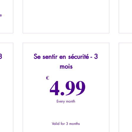
e
3
Se sentir en sécurité - 3
mois
.99€
4.99
4.99
€
Every month
Valid for 3 months