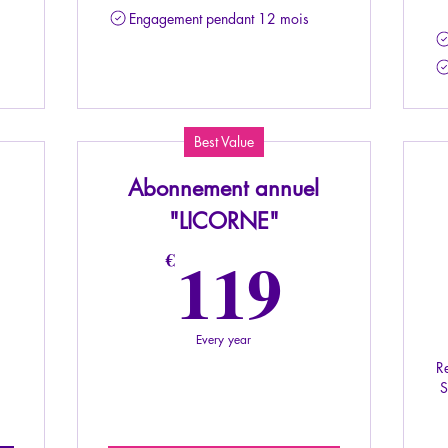
Engagement pendant 12 mois
Best Value
Abonnement annuel
"LICORNE"
0€
119€
119
€
Every year
R
S