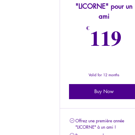
"LICORNE" pour un
ami
1
119
€
Valid for 12 months
Buy Now
Offrez une première année
"LICORNE" à un ami !