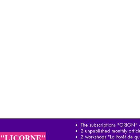
The subscriptions "ORION"
2 unpublished monthly artic
 "LICORNE"
2 workshops "La Forêt de qu