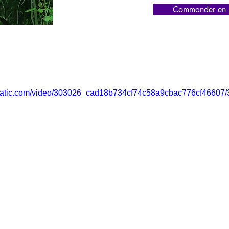
Commander en l
xstatic.com/video/303026_cad18b734cf74c58a9cbac776cf46607/