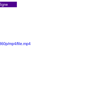
igne
360p/mp4/file.mp4