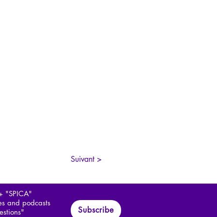
Suivant >
 + "SPICA"
les and podcasts
Subscribe
estions"