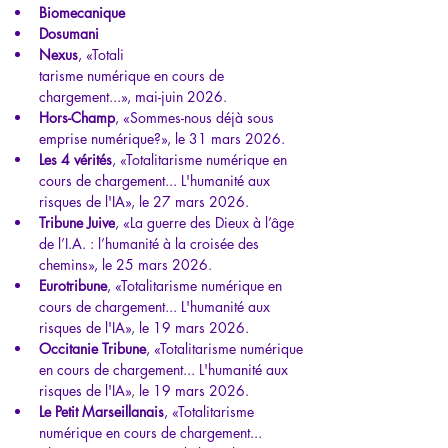
Biomecanique
Dosumani
Nexus
, 
«
Totali
tarisme numérique en cours de 
chargement...
», mai-juin 2026.
Hors-Champ
, 
«
Sommes-nous déjà sous 
emprise numérique?
»
, le 31 mars 2026.
Les 4 vérités
, 
«
Totalitarisme numérique en 
cours de chargement... L'humanité aux 
risques de l'IA
», le 27 mars 2026.
Tribune Juive
, 
«
La guerre des Dieux à l’âge 
de l’I.A. : l’humanité à la croisée des 
chemins
», le 25 mars 2026.
Eurotribune
, «
Totalitarisme numérique en 
cours de chargement... L'humanité aux 
risques de l'IA
»
, 
le 19 mars 2026.
Occitanie Tribune
, «
Totalitarisme numérique 
en cours de chargement... L'humanité aux 
risques de l'IA
»
, 
le 19 mars 2026.
Le Petit Marseillanais
, «
Totalitarisme 
numérique en cours de chargement... 