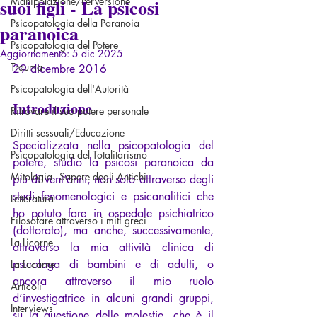
suoi figli - La psicosi
Manipolazione/Perversione
Psicopatologia della Paranoia
paranoica
Psicopatologia del Potere
Aggiornamento:
5 dic 2025
Trauma
29 dicembre 2016
Psicopatologia dell'Autorità
Introduzione
Ritrovare il suo potere personale
Diritti sessuali/Educazione
Specializzata nella psicopatologia del 
Psicopatologia del Totalitarismo
potere, studio la psicosi paranoica da 
Mitologia - Sapere degli Antichi
più di vent’anni, non solo attraverso degli 
studi fenomenologici e psicanalitici che 
Letteratura
ho potuto fare in ospedale psichiatrico 
Filosofare attraverso i miti greci
(dottorato), ma anche, successivamente, 
La Licorne
attraverso la mia attività clinica di 
psicologa di bambini e di adulti, o 
La Lucarne
ancora attraverso il mio ruolo 
Articoli
d’investigatrice in alcuni grandi gruppi, 
Interviews
su la questione delle molestie, che è il 