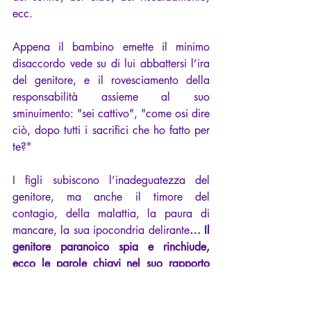
ecc.
Appena il bambino emette il minimo 
disaccordo vede su di lui abbattersi l’ira 
del genitore, e il rovesciamento della 
responsabilità assieme al suo 
sminuimento: "sei cattivo", "come osi dire 
ciò, dopo tutti i sacrifici che ho fatto per 
te?"
I figli subiscono l’inadeguatezza del 
genitore, ma anche il timore del 
contagio, della malattia, la paura di 
mancare, la sua ipocondria delirante
… Il 
genitore paranoico spia e rinchiude, 
ecco le parole chiavi nel suo rapporto 
con i figli.