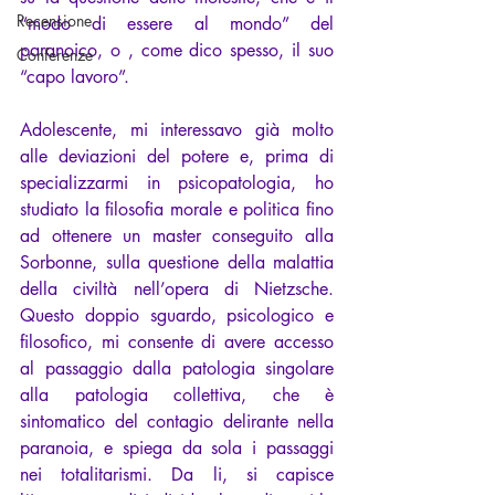
Recensione
“modo di essere al mondo” del 
paranoico, o , come dico spesso, il suo 
Conferenze
“capo lavoro”.
Adolescente, mi interessavo già molto 
alle deviazioni del potere e, prima di 
specializzarmi in psicopatologia, ho 
studiato la filosofia morale e politica fino 
ad ottenere un master conseguito alla 
Sorbonne, sulla questione della malattia 
della civiltà nell’opera di Nietzsche. 
Questo doppio sguardo, psicologico e 
filosofico, mi consente di avere accesso 
al passaggio dalla patologia singolare 
alla patologia collettiva, che è 
sintomatico del contagio delirante nella 
paranoia, e spiega da sola i passaggi 
nei totalitarismi. Da li, si capisce 