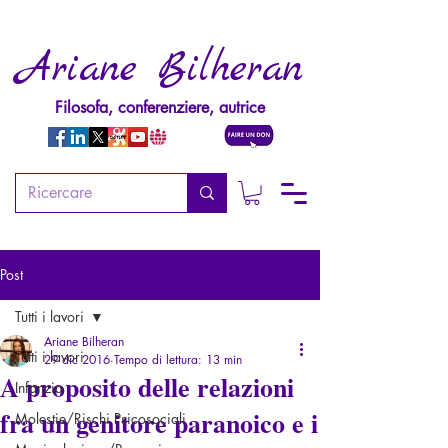
Ariane Bilheran
Filosofa, conferenziere, autrice
Post
Tutti i lavori
Ariane Bilheran
Tutti i lavori
29 dic 2016
Tempo di lettura: 13 min
A proposito delle relazioni
Infanzia
fra un genitore paranoico e i
Molestie/Rischi Psicosociali