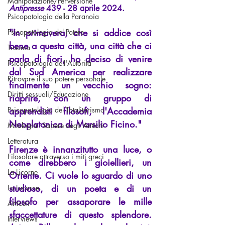
Manipolazione/Perversione
Antipresse
439 - 28 aprile 2024.
Psicopatologia della Paranoia
"In primavera, che si addice così 
Psicopatologia del Potere
bene a questa città, una città che ci 
Trauma
parla di fiori, ho deciso di venire 
Psicopatologia dell'Autorità
dal Sud America per realizzare 
Ritrovare il suo potere personale
finalmente un vecchio sogno: 
Diritti sessuali/Educazione
riaprire, con un gruppo di 
Psicopatologia del Totalitarismo
apprendisti filosofi, l'Accademia 
Neoplatonica di Marsilio Ficino."
Mitologia - Sapere degli Antichi
Letteratura
Firenze è innanzitutto una luce, o 
Filosofare attraverso i miti greci
come direbbero i gioiellieri, un 
La Licorne
Oriente. Ci vuole lo sguardo di uno 
studioso, di un poeta e di un 
La Lucarne
filosofo per assaporare le mille 
Articoli
sfaccettature di questo splendore. 
Interviews