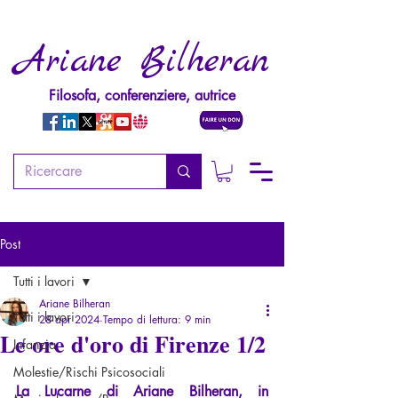
Ariane Bilheran
Filosofa, conferenziere, autrice
Post
Tutti i lavori
Ariane Bilheran
Tutti i lavori
28 apr 2024
Tempo di lettura: 9 min
Le ore d'oro di Firenze 1/2
Infanzia
Molestie/Rischi Psicosociali
La Lucarne di Ariane Bilheran, in