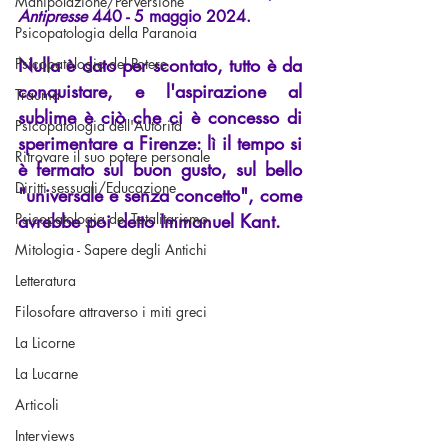
Manipolazione/Perversione
Antipresse
440 - 5 maggio 2024.
Psicopatologia della Paranoia
Nulla è dato per scontato, tutto è da 
Psicopatologia del Potere
conquistare, e l'aspirazione al 
Trauma
sublime è ciò che ci è concesso di 
Psicopatologia dell'Autorità
sperimentare a Firenze: lì il tempo si 
Ritrovare il suo potere personale
è fermato sul buon gusto, sul bello 
Diritti sessuali/Educazione
"universale e senza concetto", come 
Psicopatologia del Totalitarismo
avrebbe poi detto Immanuel Kant.
Mitologia - Sapere degli Antichi
Letteratura
Filosofare attraverso i miti greci
La Licorne
La Lucarne
Articoli
Interviews