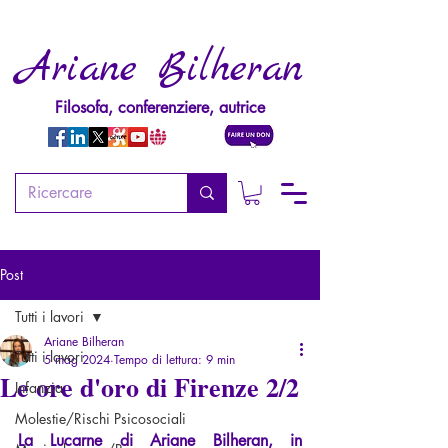
Ariane Bilheran
Filosofa, conferenziere, autrice
Post
Tutti i lavori
Ariane Bilheran
Tutti i lavori
5 mag 2024
Tempo di lettura: 9 min
Le ore d'oro di Firenze 2/2
Infanzia
Molestie/Rischi Psicosociali
La Lucarne di Ariane Bilheran, in