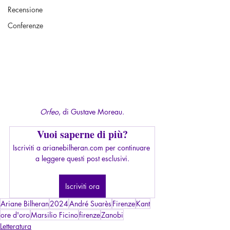
Recensione
Conferenze
Orfeo
, di Gustave Moreau.
Vuoi saperne di più?
Iscriviti a arianebilheran.com per continuare 
a leggere questi post esclusivi.
Iscriviti ora
Ariane Bilheran
2024
André Suarès
Firenze
Kant
ore d'oro
Marsilio Ficino
firenze
Zanobi
Letteratura