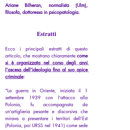
Ariane Bilheran, normalista (Ulm), 
filosofa, dottoressa in psicopatologia.
Estratti
Ecco i principali estratti di questo 
articolo, che mostrano chiaramente 
come 
si è organizzata nel corso degli anni 
l'ascesa dell'ideologia fino al suo apice 
criminale
:
"La guerra in Oriente, iniziata il 1 
settembre 1939 con l’attacco alla 
Polonia, fu accompagnata da 
un’artiglieria pesante e discorsiva che 
mirava a presentare i territori dell’Est 
(Polonia, poi URSS nel 1941) come sede 