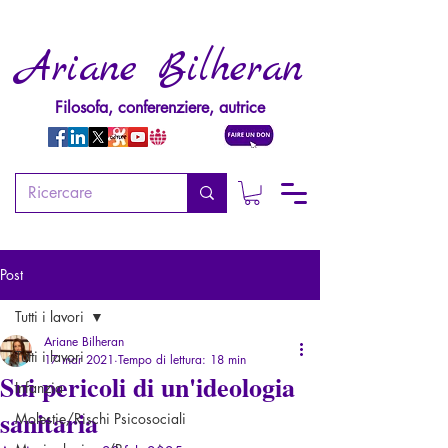
Ariane Bilheran
Filosofa, conferenziere, autrice
Post
Tutti i lavori
Ariane Bilheran
Tutti i lavori
17 mar 2021
Tempo di lettura: 18 min
Sui pericoli di un'ideologia
Infanzia
sanitaria
Molestie/Rischi Psicosociali