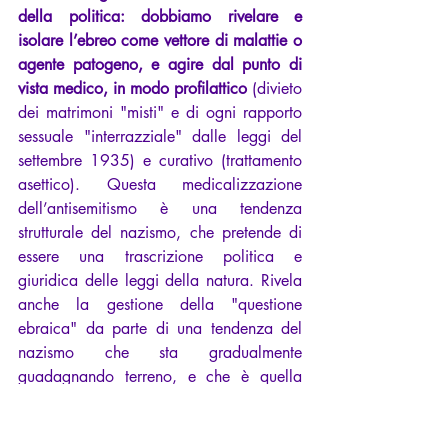
della politica: dobbiamo rivelare e 
isolare l’ebreo come vettore di malattie o 
agente patogeno, e agire dal punto di 
vista medico, in modo profilattico 
(divieto 
dei matrimoni "misti" e di ogni rapporto 
sessuale "interrazziale" dalle leggi del 
settembre 1935) e curativo (trattamento 
asettico). Questa medicalizzazione 
dell’antisemitismo è una tendenza 
strutturale del nazismo, che pretende di 
essere una trascrizione politica e 
giuridica delle leggi della natura. Rivela 
anche la gestione della "questione 
ebraica" da parte di una tendenza del 
nazismo che sta gradualmente 
guadagnando terreno, e che è quella 
delle SS: ultrarazziste, elitarie e 
intransigente, ma desiderose di 