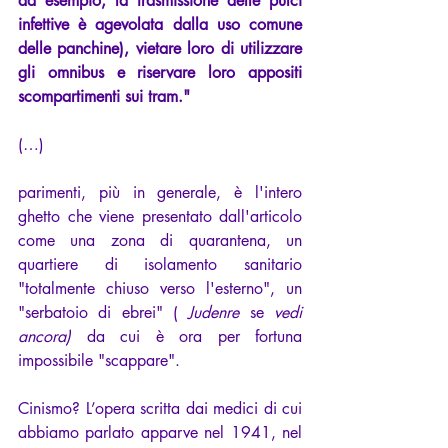
ad esempio, la trasmissione delle pulci 
infettive è agevolata dalla uso comune 
delle panchine), vietare loro di utilizzare 
gli omnibus e riservare loro appositi 
scompartimenti sui tram."
(…)
parimenti, più in generale, è l'intero 
ghetto che viene presentato dall'articolo 
come una zona di quarantena, un 
quartiere di isolamento sanitario 
"totalmente chiuso verso l'esterno", un 
"serbatoio di ebrei" ( 
Judenre
 se 
vedi 
ancora)
 da cui è ora per fortuna 
impossibile "scappare".
Cinismo? L’opera scritta dai medici di cui 
abbiamo parlato apparve nel 1941, nel 