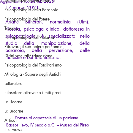
Manipolazione/Perversione
Aggiornamento:
28 feb 2025
17 marzo 2021.
Psicopatologia della Paranoia
Psicopatologia del Potere
Ariane Bilheran, normalista (Ulm), 
Trauma
filosofa, psicologa clinica, dottoressa in 
psicopatologia, è specializzata nello 
Psicopatologia dell'Autorità
studio della manipolazione, della 
Ritrovare il suo potere personale
paranoia, della perversione, delle 
Diritti sessuali/Educazione
molestie e del totalitarismo.
Psicopatologia del Totalitarismo
Mitologia - Sapere degli Antichi
Letteratura
Filosofare attraverso i miti greci
La Licorne
La Lucarne
Dottore al capezzale di un paziente. 
Articoli
Bassorilievo, IV secolo a.C. – Museo del Pireo
Interviews