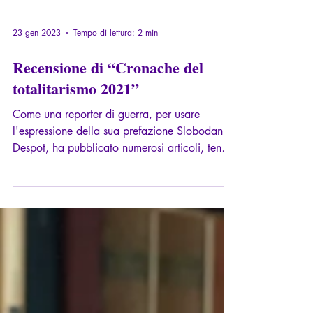
23 gen 2023
Tempo di lettura: 2 min
Recensione di “Cronache del
totalitarismo 2021”
Come una reporter di guerra, per usare
l'espressione della sua prefazione Slobodan
Despot, ha pubblicato numerosi articoli, tenuto
diverse conferenze, è intervenuta come esperta
in diversi simposi, giurie, organizzazioni, per
sezionare e analizzare le forze in gioco, e
darci il chiavi di comprensione e di resistenza
di fronte a quella che fu un’impennata
incomprensibile per le menti razionali
attaccate alla libertà e alla verità.