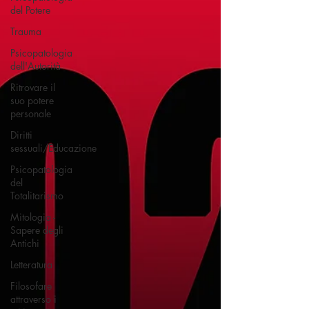
del Potere
Trauma
Psicopatologia
dell'Autorità
Ritrovare il
suo potere
personale
Diritti
sessuali/Educazione
Psicopatologia
del
Totalitarismo
Mitologia -
Sapere degli
Antichi
Letteratura
Filosofare
attraverso i