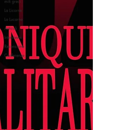
miti greci
La Licorne
La Lucarne
Articoli
Interviews
Recensione
Conferenze