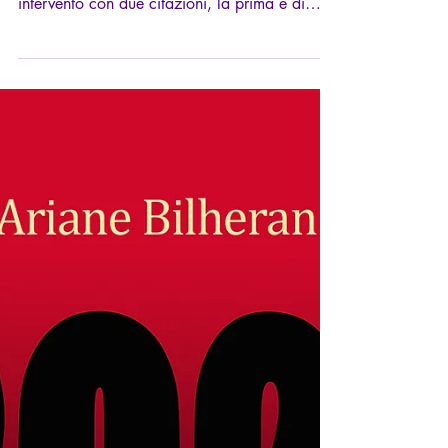
paranoia
Vi ringrazio per il vostro invito a questo
simposio internazionale. Vorrei aprire il mio
intervento con due citazioni, la prima è di
Arthur Koestler, col suo romanzo Buio a
Mezzogiorno: "Così conseguenti siamo stati,
nella liberazione degli esseri umani dai ceppi
dello sfruttamento industriale, che abbiamo
mandato circa dieci milioni di persone ai
lavori forzati nelle terre artiche e nelle foreste
dell’Est, in condizioni simili a quelle degli
antichi schiavi nelle galere. Cos