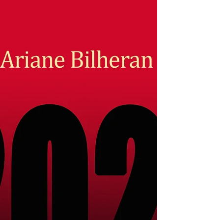
esistiti luoghi in cui chiunque poteva rifugiarsi,
zone "neutre", protette, al riparo. Con o senza
documenti, con o senza denaro, innocenti o
criminali, indigenti, mendicanti, disabili,
vecchi, chiunque voi siate, qualsiasi cosa
abbiate fatto, potrete essere accolti e sentirvi
al sicuro.