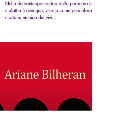
8 ago 2021
Tempo di lettura: 7 min
Cronache del totalitarismo 4 - Il
climax paranoico (el fenomeno
totalitario)
Nella delirante ipocondria della paranoia la
malattia è ovunque, vissuta come pericolosa,
mortale, nemica dei vivi...