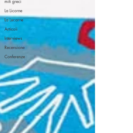
miti greci
La Licorne
La Lucarne
Articoli
Interviews
Recensione
Conferenze