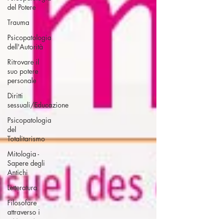
del Potere
Trauma
Psicopatologia
dell'Autorità
Ritrovare il
suo potere
personale
Diritti
sessuali/Educazione
Psicopatologia
del
Totalitarismo
Mitologia -
Sapere degli
Antichi
Letteratura
Filosofare
attraverso i