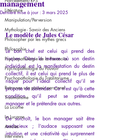
management
Harcèlement/RPS
Littérature
Dernière mise à jour :
3 mars 2025
Manipulation/Perversion
Mythologie - Savoir des Anciens
Le modèle de Jules César
Philosopher par les mythes grecs
Philosophie
Le bon chef est celui qui prend des 
risques. Dans la mesure où son destin 
Psychopathologie de la Paranoïa
individuel est la manifestation du destin 
Psychopathologie du Pouvoir
collectif, il est celui qui prend le plus de 
Psychopathologie du Totalitarisme
risque pour l’idéal collectif qu’il se 
Retrouver son pouvoir personnel
propose de défendre. Ce n’est qu’à cette 
condition qu’il peut se prétendre 
Traumatisme
manager et le prétendre aux autres.
La Licorne
La Lucarne
De surcroît, le bon manager sait être 
audacieux ; l’audace supposant une 
Articles
intuition et une créativité qui surprennent 
Interviews