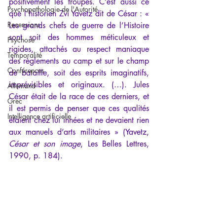
positivement les troupes. C’est aussi ce 
Psychopathologie de l'Autorité
que l’historien Zvi Yavetz dit de César : « 
Recensions
Les grands chefs de guerre de l’Histoire 
sont soit des hommes méticuleux et 
Psychose
rigides, attachés au respect maniaque 
Temporalité
des règlements au camp et sur le champ 
Conférences
de bataille, soit des esprits imaginatifs, 
imprévisibles et originaux. (…). Jules 
Allemand
César était de la race de ces derniers, et 
Grec
il est permis de penser que ces qualités 
Intelligence artificielle
étaient chez lui innées et ne devaient rien 
aux manuels d’arts militaires » (Yavetz, 
César et son image
, Les Belles Lettres, 
1990, p. 184).