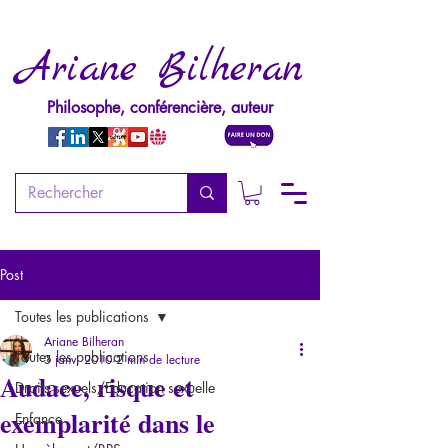
Ariane Bilheran
Philosophe, conférencière, auteur
Post
Toutes les publications
Ariane Bilheran
Toutes les publications
3 janv. 2010
2 min de lecture
Audace, risque et
Droits sexuels/Education sexuelle
exemplarité dans le
Enfance