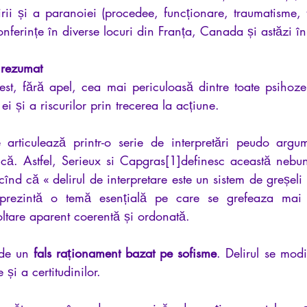
rii și a paranoiei (procedee, funcționare, traumatisme, t
nferințe în diverse locuri din Franța, Canada și astăzi î
 rezumat
st, fără apel, cea mai periculoasă dintre toate psihozele
ei și a riscurilor prin trecerea la acțiune.
 articulează printr-o serie de interpretări peudo argum
ică. Astfel, Serieux si Capgras[1]definesc această nebun
cînd că « delirul de interpretare este un sistem de greșeli 
ul prezintă o temă esențială pe care se grefeaza mai m
voltare aparent coerentă și ordonată.
 de un 
fals raționament bazat pe sofisme
. Delirul se modi
 și a certitudinilor.