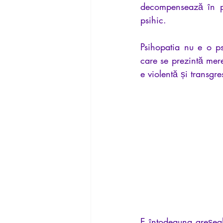
decompensează în pa
psihic.
Psihopatia nu e o ps
care se prezintă mere
e violentă și transgre
E întodeauna greșeala