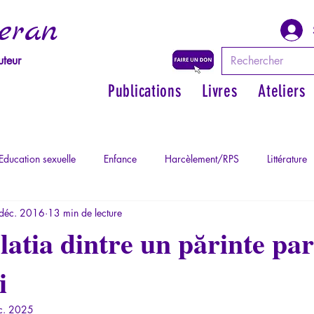
eran
uteur
Publications
Livres
Ateliers
Education sexuelle
Enfance
Harcèlement/RPS
Littérature
déc. 2016
13 min de lecture
Philosopher par les mythes grecs
Philosophie
Psychopatholog
latia dintre un părinte pa
i
ychopathologie du Totalitarisme
Retrouver son pouvoir personnel
c. 2025