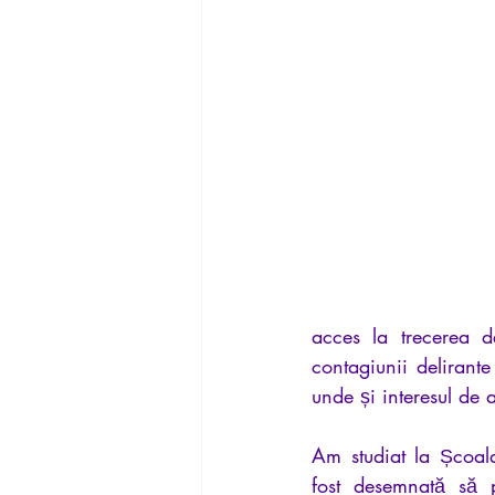
acces la trecerea d
contagiunii delirante
unde și interesul de 
Am studiat la Școala
fost desemnată să p