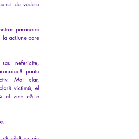
unct de vedere 
ntrar paranoiei 
 la acțiune care 
au nefericite, 
aranoiacă poate 
iv. Mai clar, 
lară victimă, el 
i el zice că e 
le.
l să aibă un pic 