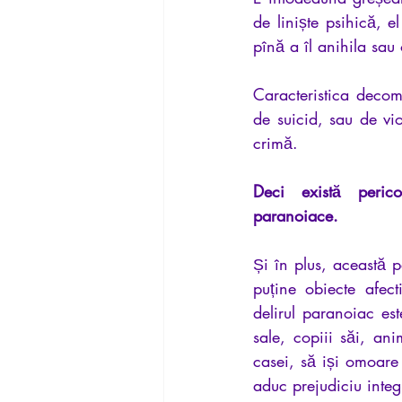
de liniște psihică, el
pînă a îl anihila sau
Caracteristica decomp
de suicid, sau de vio
crimă.
Deci există pericol
paranoiace.
Și în plus, această p
puține obiecte afect
delirul paranoiac est
sale, copiii săi, a
casei, să iși omoare 
aduc prejudiciu integri