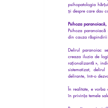
psihopatologia hărțui
și despre care dau co
Psihoza paranoiacă,
Psihoza paranoiacă e
din cauza răspindirii 
Delirul paranoiac se
creaza iluzia de log
raționalizantă », indi
sistematizat, delir
delirante, într-o dez
În realitate, e vorba
în privința temele sale