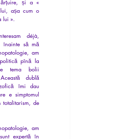
hărțuire, și a « 
lui, așa cum o 
lui ».
teresam déjà, 
i înainte să mă 
hopatologie, am 
politică pînă la 
e tema bolii 
 Această dublă 
ozofică îmi dau 
re e simptomul 
totalitarism, de 
hopatologie, am 
unt expertă în 