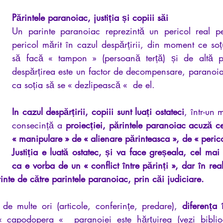
Părintele paranoiac, justiția și copiii săi
Un parinte paranoiac reprezintă un pericol real pen
pericol mărit în cazul despărțirii, din moment ce soț
să facă « tampon » (persoană terță) și de altă pa
despărțirea este un factor de decompensare, paranoiac
ca soția să se « dezlipească «  de el.
In cazul despărțirii, copiii sunt luați ostateci
, într-un 
consecință a 
proiecției, părintele paranoiac acuză cel
« manipulare » de « alienare părinteasca », de « pericol
Justiția e luată ostatec, și va face greșeala, cel mai
ca e vorba de un « conflict între părinți », dar în real
rinte de către parintele paranoiac, prin căi judiciare.
de multe ori (articole, conferințe, predare), 
diferența î