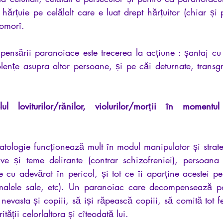
 hărțuie pe celălalt care e luat drept hărțuitor (chiar și p
 omorî.
ensării paranoiace este trecerea la acțiune : șantaj cu s
lențe asupra altor persoane, și pe căi deturnate, transgre
ul loviturilor/rănilor, violurilor/morții în momentul
atologie funcționează mult în modul manipulator și strat
ive și teme delirante (contrar schizofreniei), persoana 
e cu adevărat în pericol, și tot ce îi aparține acestei per
nimalele sale, etc). Un paranoiac care decompensează p
nevasta și copiii, să iși răpească copiii, să comită tot fe
tății celorlaltora și cîteodată lui.