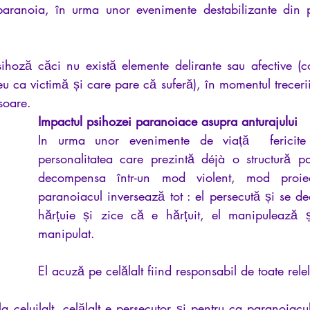
ranoia, în urma unor evenimente destabilizante din p
ihoză căci nu există elemente delirante sau afective (co
u ca victimă și care pare că suferă), în momentul trecerii
soare.
Impactul psihozei paranoiace asupra anturajului
In urma unor evenimente de viață  fericite s
personalitatea care prezintă déjà o structură p
decompensa într-un mod violent, mod proiect
paranoiacul inversează tot : el persecută și se dec
hărțuie și zice că e hărțuit, el manipulează ș
manipulat.
El acuză pe celălalt fiind responsabil de toate rele
 celuilalt, celălalt e persecutor și pentru ca paranoiacu