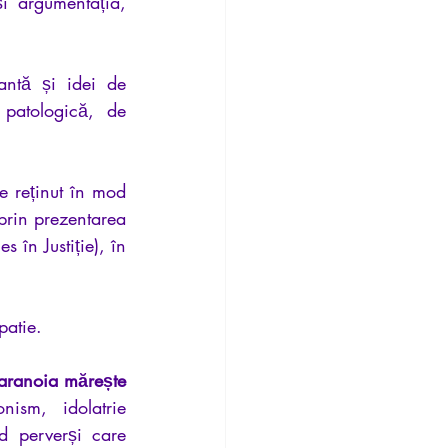
i argumentația, 
antă și idei de 
patologică, de 
e reținut în mod 
prin prezentarea 
 în Justiție), în 
patie.
aranoia mărește 
nism, idolatrie 
 perverși care 