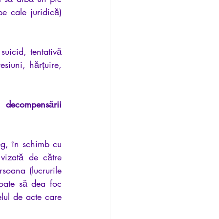
e cale juridică) 
uicid, tentativă 
siuni, hărțuire, 
 decompensării 
eg, în schimb cu 
vizată de către 
soana (lucrurile 
oate să dea foc 
lul de acte care 