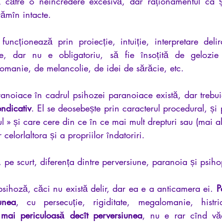
ă către o neîncredere excesivă, dar raționamentul ca ș
 rămîn intacte.
uncționează prin proiecție, intuiție, interpretare delir
e, dar nu e obligatoriu, să fie însoțită de gelozie 
manie, de melancolie, de idei de sărăcie, etc.
anoiace în cadrul psihozei paranoiace există, dar trebui
endicativ
. El se deosebește prin caracterul procedural, și 
ul » și care cere din ce în ce mai mult drepturi sau (mai ales
 celorlaltora și a propriilor îndatoriri.
 pe scurt, diferența dintre perversiune, paranoia și psiho
sihoză, căci nu există delir, dar ea e a anticamera ei. 
P
unea
, cu persecuție, rigiditate, megalomanie, histrio
 mai periculoasă decît perversiunea
, nu e rar cînd văd