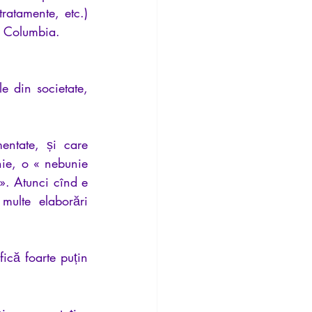
ratamente, etc.) 
n Columbia.
 din societate, 
entate, și care 
ie, o « nebunie 
». Atunci cînd e 
ulte elaborări 
fică foarte puțin 