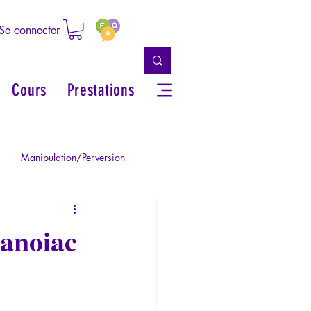
Se connecter
Cours
Prestations
Manipulation/Perversion
ie de la Paranoïa
ranoiac
Traumatisme
La Licorne