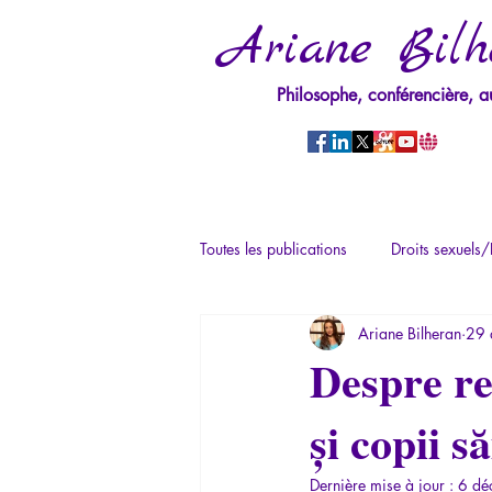
Ariane Bilh
Philosophe, conférencière, a
Toutes les publications
Droits sexuels/
Ariane Bilheran
29 
Mythologie - Savoir des Anciens
Despre re
și copii să
Psychopathologie du Pouvoir
Ps
Dernière mise à jour :
6 dé