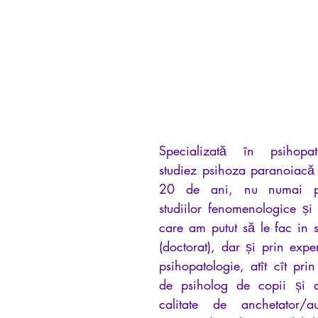
iews
Psychopathologie de l'Autorité
Recensions
Psychose
rec
Intelligence artificielle
Specializată în psihopato
studiez psihoza paranoiacă
20 de ani, nu numai pri
studiilor fenomenologice și 
care am putut să le fac in spi
(doctorat), dar și prin exper
psihopatologie, atît cît prin
de psiholog de copii și ad
calitate de anchetator/a