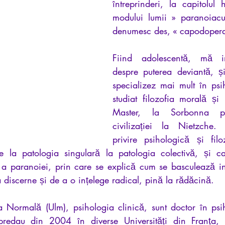
întreprinderi, la capitolul 
modului lumii » paranoiacu
denumesc des, « capodopera 
Fiind adolescentă, mă in
despre puterea deviantă, ș
specializez mai mult în psi
studiat filozofia morală și 
Master, la Sorbonna p
civilizației la Nietzche.
privire psihologică și fil
e la patologia singulară la patologia colectivă, și ca
 a paranoiei, prin care se explică cum se basculează in 
a discerne și de a o ințelege radical, pină la rădăcină.
 Normală (Ulm), psihologia clinică, sunt doctor în psi
redau din 2004 în diverse Universități din Franța, s