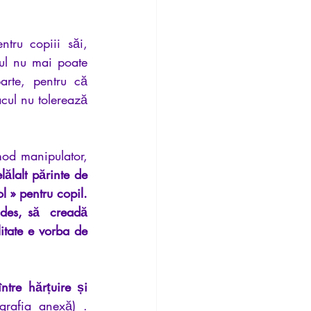
tru copiii săi, 
ul nu mai poate 
rte, pentru că 
ul nu tolerează 
mod manipulator, 
ălalt părinte de 
 » pentru copil. 
 des, să  creadă 
itate e vorba de 
ntre hărțuire și 
, faptul că, « capodopera «  paranoiei este hărțuirea (vezi bibliografia anexă) . 