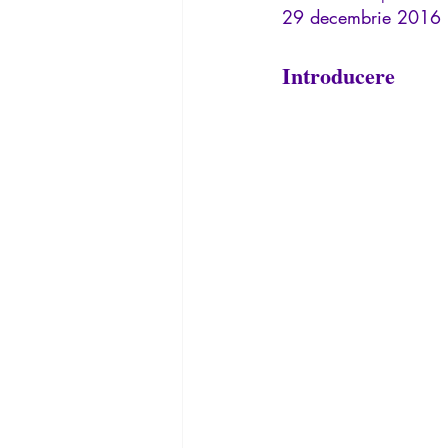
29 decembrie 2016
La Lucarne
Articles
Interv
Introducere
Conférences
Allemand
G