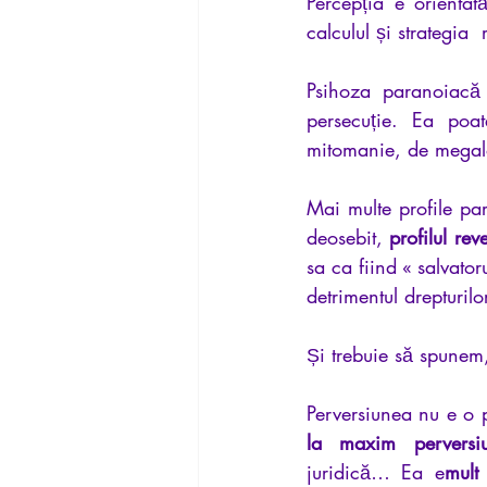
Percepția e orientat
calculul și strategia 
Psihoza paranoiacă f
persecuție. Ea poat
mitomanie, de megalo
Mai multe profile par
deosebit, 
profilul rev
sa ca fiind « salvator
detrimentul drepturilor
Și trebuie să spunem,
Perversiunea nu e o p
la maxim perversi
juridică… Ea e
mult