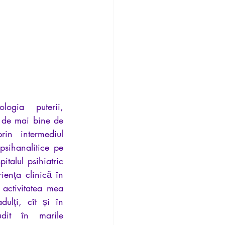
Temporalité
logia puterii, 
 de mai bine de 
n intermediul 
psihanalitice pe 
talul psihiatric 
iența clinică în 
 activitatea mea 
ulți, cît și în 
udit în marile 