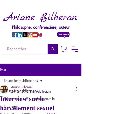
Ariane Bilheran
Philosophe, conférencière, auteur
Post
Toutes les publications
Ariane Bilheran
Toutes les publications
24 juin 2012
3 min de lecture
Interview sur le
Droits sexuels/Education sexuelle
harcèlement sexuel
Enfance