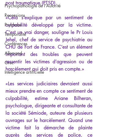
post traumatique (PTSD).
Psychopathologie de l'Autorité
Recensions
«Cela s’explique par un sentiment de 
Psychose
culpabilité développé par la victime. 
C’est un vrai danger, souligne le Pr Louis 
Temporalité
Jehel, chef de service de psychiatrie au 
Conférences
CHU de Fort de France. C’est un élément 
Allemand
important des troubles que peuvent 
ressentir les victimes d’agression ou de 
Grec
harcèlement qui doit pris en compte.»
Intelligence artificielle
«Les services judiciaires devraient aussi 
mieux prendre en compte ce sentiment de 
culpabilité, estime Ariane Bilheran, 
psychologue, dirigeante et consultante de 
la société Sémiode, auteure de plusieurs 
ouvrages sur le harcèlement. Quand une 
victime fait la démarche de plainte 
auprès des services de police, ce 