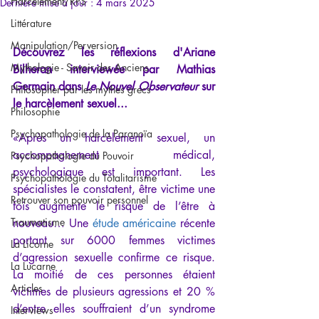
Harcèlement/RPS
Dernière mise à jour :
4 mars 2025
Littérature
Manipulation/Perversion
Découvrez les réflexions d'Ariane 
Mythologie - Savoir des Anciens
Bilheran interviewée par Mathias 
Germain dans 
Le Nouvel Observateur
 sur 
Philosopher par les mythes grecs
le harcèlement sexuel...
Philosophie
Psychopathologie de la Paranoïa
«Après un harcèlement sexuel, un 
accompagnement médical, 
Psychopathologie du Pouvoir
psychologique est important. Les 
Psychopathologie du Totalitarisme
spécialistes le constatent, être victime une 
Retrouver son pouvoir personnel
fois augmente le risque de l’être à 
Traumatisme
nouveau… Une 
étude américaine
 récente 
portant sur 6000 femmes victimes 
La Licorne
d’agression sexuelle confirme ce risque. 
La Lucarne
La moitié de ces personnes étaient 
Articles
victimes de plusieurs agressions et 20 % 
d’entre elles souffraient d’un syndrome 
Interviews