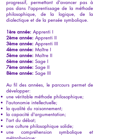
progressif, permettant d'avancer pas à
pas dans l'apprentissage de la méthode
philosophique, de la logique, de la
dialectique et de la pensée symbolique.
1ère année:
Apprenti I
2ème année:
Apprenti II
3ème année:
Apprenti III
4ème année:
Maître I
5ème année:
Maître II
6ème année:
Sage I
7ème année:
Sage II
8ème année:
Sage III
Au fil des années, le parcours permet de
développer:
une véritable méthode philosophique;
l'autonomie intellectuelle;
la qualité du raisonnement;
la capacité d'argumentation;
l'art du débat;
une culture philosophique solide;
une compréhension symbolique et
métaphysique;