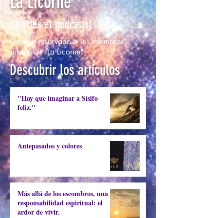
La Licorne
(articles et podcasts)
Espacio reservado a los miembros
subscritos "La Licorne".
Descubrir los artículos
"Hay que imaginar a Sísifo
feliz."
Antepasados y colores
Más allá de los escombros, una
responsabilidad espiritual: el
ardor de vivir.