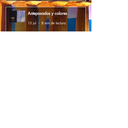
Antepasados y colores
15 jul
8 min de lectura
Más allá de los escombros, una
responsabilidad espiritual: el
ardor de vivir.
2 jul
9 min de lectura
1
/
45