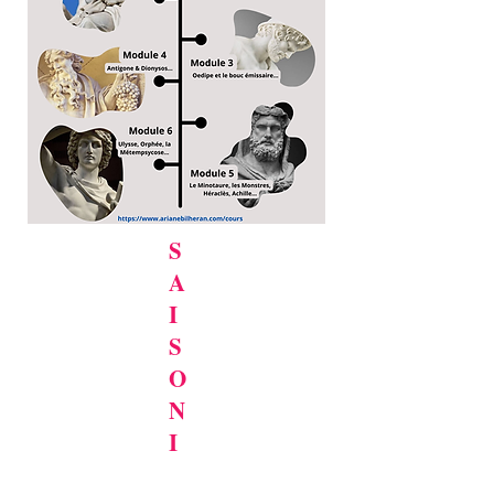
S
A
I
S
O
N
I