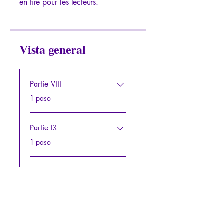
Vista general
Partie VIII
.
1 paso
Partie IX
.
1 paso
Partie X
.
1 paso
Partie XI