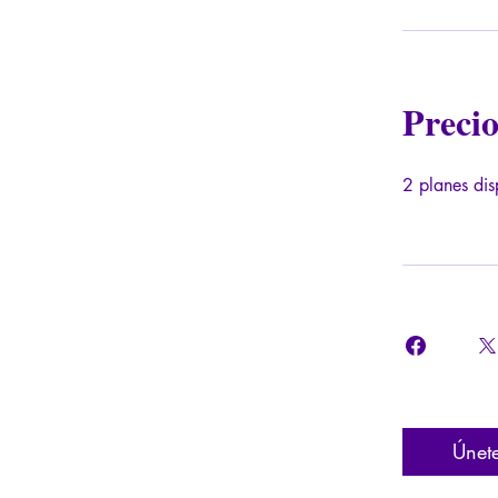
Preci
2 planes di
Únet