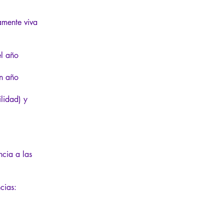
amente viva
el año
un año
ilidad) y
cia a las
cias: