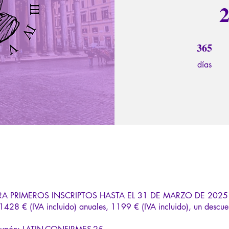
365
365 días
días
RA PRIMEROS INSCRIPTOS HASTA EL 31 DE MARZO DE 2025
1428 € (IVA incluido) anuales, 1199 € (IVA incluido), un descu