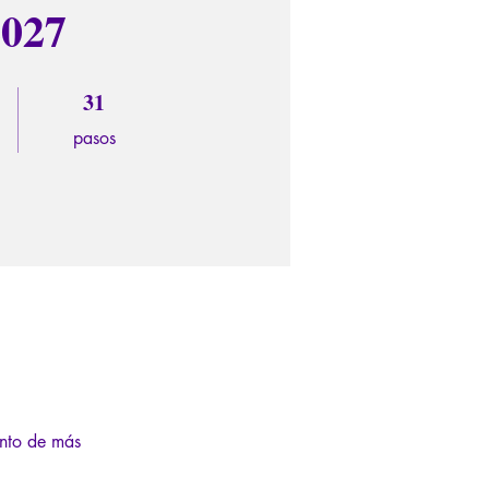
2027
31
31 pasos
pasos
ento de más