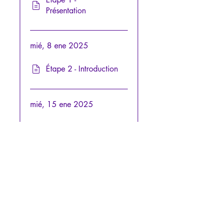
Présentation
mié, 8 ene 2025
Étape 2 - Introduction
mié, 15 ene 2025
Etape 3 - L'âme
humaine aux Enfers -
Partie II
mié, 22 ene 2025
Etape 4 -
Enseignements du