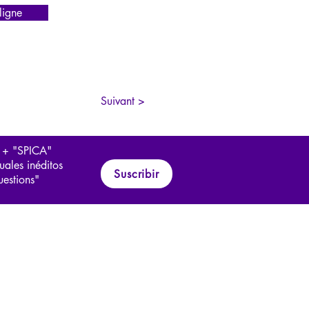
igne
Suivant >
 + "SPICA"
uales inéditos
Suscribir
uestions"