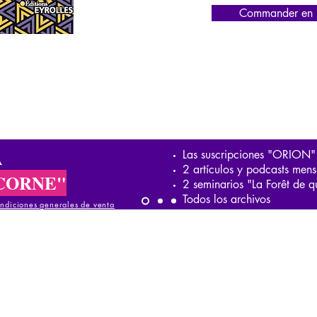
Commander en l
A
Las suscripciones "ORION"
2 artículos y podcasts mens
CORNE"
2 seminarios "La Forêt de q
Todos los archivos
ndiciones generales de venta
iciones generales de venta
ndiciones generales de venta