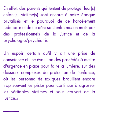
En effet, des parents qui tentent de protéger leur(s) 
enfant(s) victime(s) sont encore à notre époque 
brutalisés et le pourquoi de ce harcèlement 
judiciaire et de ce déni sont enfin mis en mots par 
des professionnels de la Justice et de la 
psychologie/psychiatrie.
Un espoir certain qu'il y ait une prise de 
conscience et une évolution des procédés à mettre 
d'urgence en place pour faire la lumière, sur des 
dossiers complexes de protection de l'enfance, 
où les personnalités toxiques brouillent encore 
trop souvent les pistes pour continuer à agresser 
les véritables victimes et sous couvert de la 
justice.
»
-----------------
«
Un livre qui m'a beaucoup aidé à comprendre 
l'injustice en protection de l'enfance. La justice se 
base sur faits sans prendre en compte la 