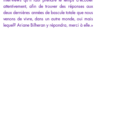
attentivement, afin de trouver des réponses aux 
deux dernières années de bascule totale que nous 
venons de vivre, dans un autre monde, oui mais 
lequel? Ariane Bilheran y répondra, merci à elle.»
-------------
«
Il faut vraiment lire ce livre pour enfin 
comprendre la vérité sur le monde actuel et les 
mensonges que nous avons du apprendre depuis 
notre enfance. Qui dirige le monde...
»
-------------
«Bien sûr ça donne à réfléchir et quelquefois le 
vertige mais la théorie est possible au regard des 
événements que nous vivons. D'autres penseurs ou 
écrivains ont déjà soulevé cette thèse, voir 
l'homme du haut château par exemple, mais 
l'analyse est ici imparable. N'oublions pas que la 
conquête spatiale américaine a été rendu 