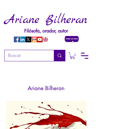
Ariane Bilheran
Filósofa, orador, autor
L'Internationale nazie (1ère
édition)
Ariane Bilheran