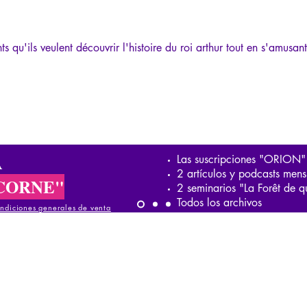
nts qu'ils veulent découvrir l'histoire du roi arthur tout en s'amusant
A
Las suscripciones "ORION"
2 artículos y podcasts mens
CORNE"
2 seminarios "La Forêt de q
Todos los archivos
ndiciones generales de venta
iciones generales de venta
ndiciones generales de venta