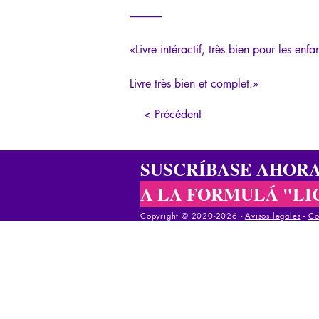
---------------
«
Livre intéractif, très bien pour les enfa
Livre très bien et complet.
»
< Précédent
SUSCRÍBASE AHOR
A LA FORMULÁ "LI
Copyright © 2020-2026 -
Avisos legales
-
Co
Copyright © 2020-2025 -
Avisos legales
-
Cond
Copyright © 2020-2025 -
Avisos legales
-
Co