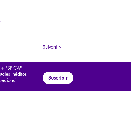
.
Suivant >
 + "SPICA"
uales inéditos
Suscribir
uestions"