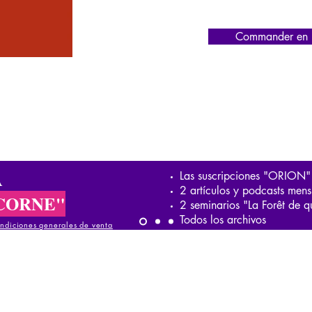
Commander en l
A
Las suscripciones "ORION"
2 artículos y podcasts mens
CORNE"
2 seminarios "La Forêt de q
Todos los archivos
ndiciones generales de venta
iciones generales de venta
ndiciones generales de venta