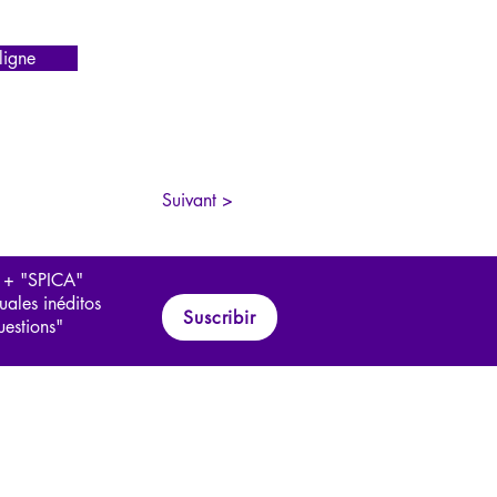
igne
Suivant >
 + "SPICA"
uales inéditos
Suscribir
uestions"