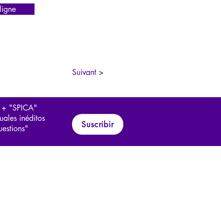
igne
Suivant >
 + "SPICA"
uales inéditos
Suscribir
uestions"