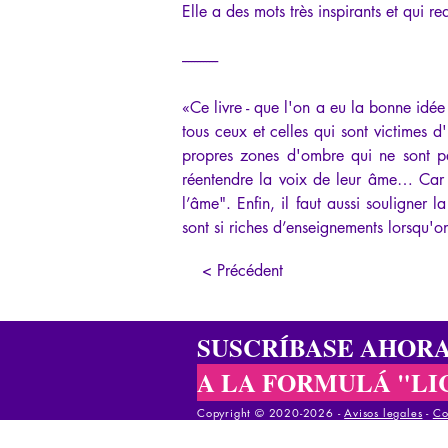
Elle a des mots très inspirants et qui r
------------
«Ce livre - que l'on a eu la bonne idée
tous ceux et celles qui sont victimes d
propres zones d'ombre qui ne sont pa
réentendre la voix de leur âme… Car c
l’âme". Enfin, il faut aussi souligner 
sont si riches d’enseignements lorsqu'on
< Précédent
SUSCRÍBASE AHOR
A LA FORMULÁ "LI
Copyright © 2020-2026 -
Avisos legales
-
Co