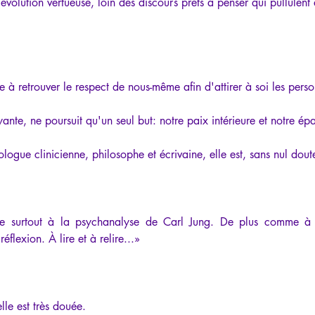
l'évolution vertueuse, loin des discours prêts à penser qui pullule
se à retrouver le respect de nous-même afin d'attirer à soi les perso
ante, ne poursuit qu'un seul but: notre paix intérieure et notre é
gue clinicienne, philosophe et écrivaine, elle est, sans nul doute
ère surtout à la psychanalyse de Carl Jung. De plus comme à 
flexion. À lire et à relire...»
elle est très douée.