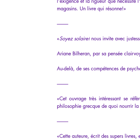
l'exigence et la rigueur que nécessite 
magasins. Un livre qui résonne!»
------------
«
Soyez solaire!
 nous invite avec justes
Ariane Bilheran, par sa pensée clairvoy
Au-delà, de ses compétences de psycholo
------------
«Cet ouvrage très intéressant se réf
philosophie grecque de quoi nourrir la ré
------------
«Cette auteure, écrit des supers livres, 