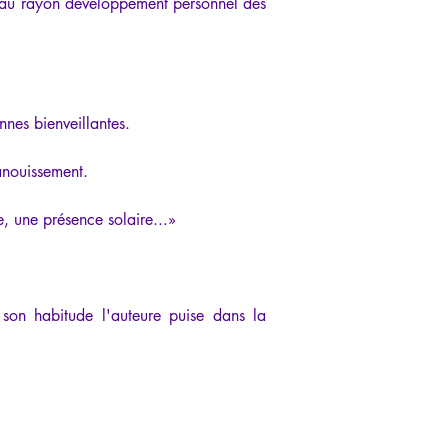
nt au rayon développement personnel des 
nnes bienveillantes.
panouissement.
, une présence solaire...»
son habitude l'auteure puise dans la 