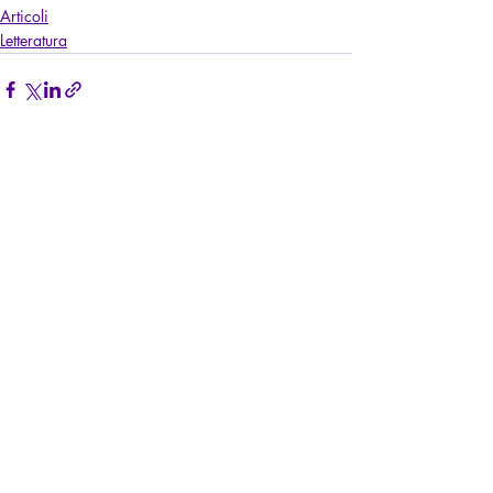
Articoli
Letteratura
Post recenti
Mostra tutti