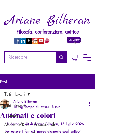
Ariane Bilheran
Filosofa, conferenziere, autrice
Post
Tutti i lavori
Ariane Bilheran
Tutti i lavori
15 lug
Tempo di lettura: 8 min
Antenati e colori
Infanzia
Molestie/Rischi Psicosociali
Unicorno n. 40 di Ariane Bilheran, 15 luglio 2026.
Per essere informati immediatamente sugli articoli 