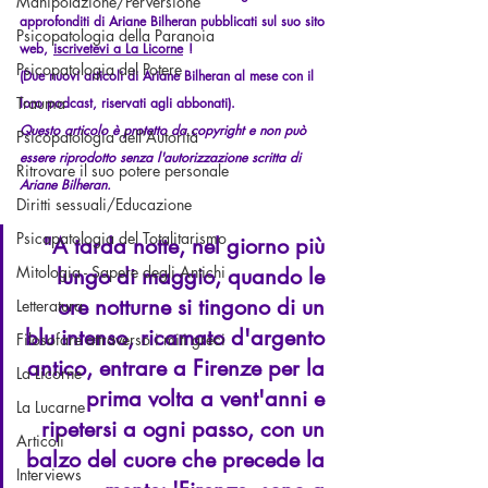
Manipolazione/Perversione
approfonditi di Ariane Bilheran pubblicati sul suo sito 
Psicopatologia della Paranoia
web,
iscrivetevi a La Licorne
!
Psicopatologia del Potere
(Due nuovi articoli di Ariane Bilheran al mese con il 
Trauma
loro podcast, riservati agli abbonati).
Questo articolo è protetto da copyright e non può 
Psicopatologia dell'Autorità
essere riprodotto senza l'autorizzazione scritta di 
Ritrovare il suo potere personale
Ariane Bilheran.
Diritti sessuali/Educazione
Psicopatologia del Totalitarismo
"A tarda notte, nel giorno più 
Mitologia - Sapere degli Antichi
lungo di maggio, quando le 
ore notturne si tingono di un 
Letteratura
blu intenso, ricamato d'argento 
Filosofare attraverso i miti greci
antico, entrare a Firenze per la 
La Licorne
prima volta a vent'anni e 
La Lucarne
ripetersi a ogni passo, con un 
Articoli
balzo del cuore che precede la 
Interviews