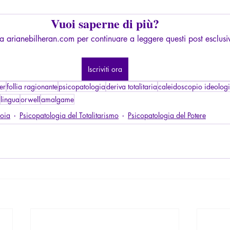
Vuoi saperne di più?
ti a arianebilheran.com per continuare a leggere questi post esclusiv
Iscriviti ora
er
follia ragionante
psicopatologia
deriva totalitaria
caleidoscopio ideolog
lingua
orwell
amalgame
noia
Psicopatologia del Totalitarismo
Psicopatologia del Potere