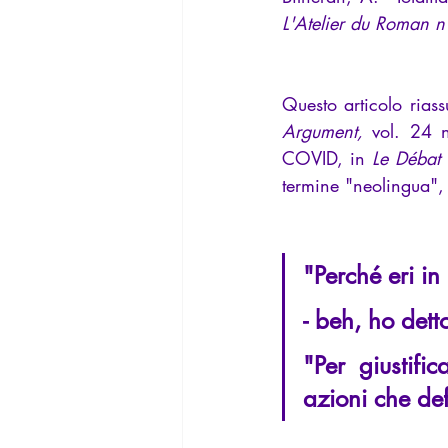
La Lucarne
Articoli
Interv
L'Atelier du Roman 
Argument, 
vol. 24 n
COVID, in 
Le Débat 
termine "neolingua",
"Perché eri in
- beh, ho dett
"Per giustific
azioni che de