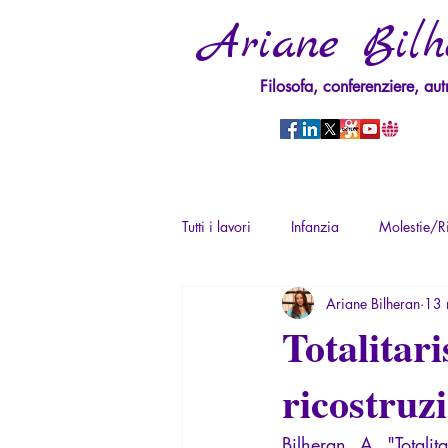
Ariane Bilh
Filosofa, conferenziere, aut
Tutti i lavori
Infanzia
Molestie/Ri
Ariane Bilheran
13 
Psicopatologia del Potere
Trau
Totalitar
ricostruz
Psicopatologia del Totalitarismo
Bilheran, A. "
Totali