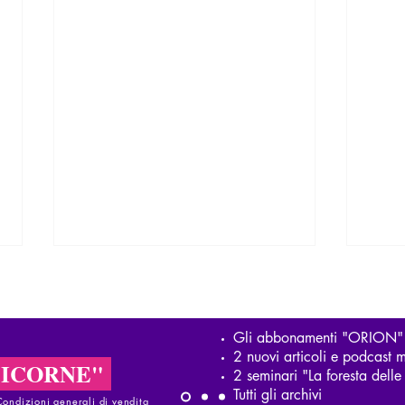
Gli abbonamenti "ORION"
2 nuovi articoli e podcast m
LICORNE"
2 seminari "La foresta del
Tutti gli archivi
Condizioni generali di vendita