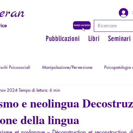
eran
rice
Pubblicazioni
Libri
Seminari
schi Psicosociali
Manipolazione/Perversione
Psicopatologia 
nov 2024
Tempo di lettura: 6 min
ma
Psicopatologia dell'Autorità
Ritrovare il suo potere personal
ismo e neolingua Decostruz
ione della lingua
Mitologia - Sapere degli Antichi
Letteratura
Filosofare attraver
tarisme et novlangue – Déconstruction et reconstruction d