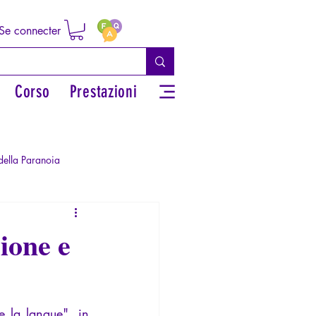
Se connecter
Corso
Prestazioni
della Paranoia
e
Diritti sessuali/Educazione
ione e
so i miti greci
La Licorne
e la langue", in