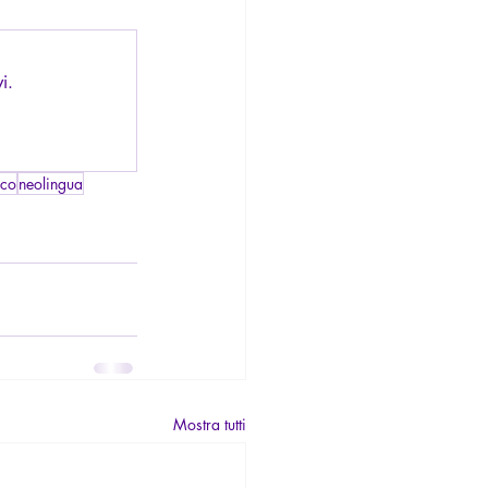
i.
ico
neolingua
Mostra tutti