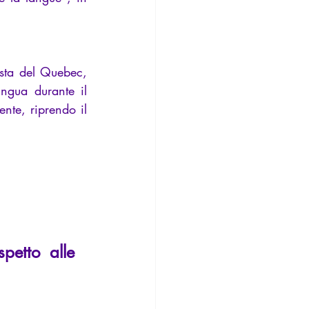
Questo articolo riassume i pensieri di un articolo che avevo scritto per la rivista del Quebec, 
ngua durante il 
nte, riprendo il 
petto alle 