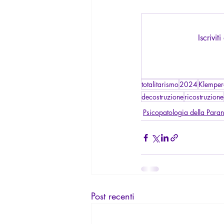
Iscrivi
totalitarismo
2024
Klemper
decostruzione
ricostruzione
Psicopatologia della Para
Post recenti