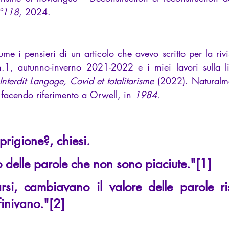
iews
Recensione
Conferenze
n°118
, 2024.
.1, autunno-inverno 2021-2022 e i miei lavori sulla li
Interdit Langage, Covid et totalitarisme
 (2022). Naturalme
 facendo riferimento a Orwell, in 
1984.
 prigione?, chiesi.
o delle parole che non sono piaciute."[1]
arsi, cambiavano il valore delle parole ris
finivano."[2]