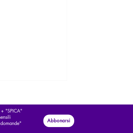
 + "SPICA"
ensili
Abbonarsi
le domande"