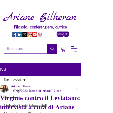
Ariane Bilheran
Filosofa, conferenziere, autrice
Post
Tutti i lavori
Ariane Bilheran
Tutti i lavori
16 lug 2023
Tempo di lettura: 12 min
Virginie contro il Leviatano:
Infanzia
intervista a cura di Ariane
Molestie/Rischi Psicosociali