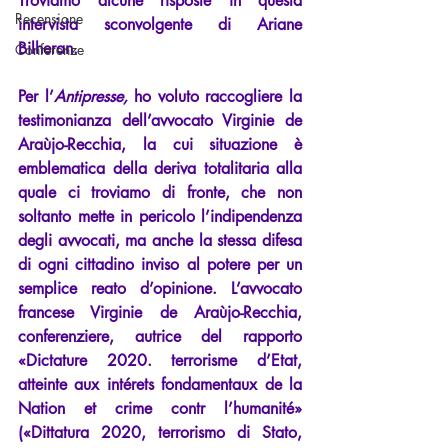
Troviamo alcune risposte in questa 
Recensione
intervista sconvolgente di Ariane 
Bilheran.
Conferenze
Per l’
Antipresse, 
ho voluto raccogliere la 
testimonianza dell’avvocato Virginie de 
Araùjo-Recchia, la cui situazione è 
emblematica della deriva totalitaria alla 
quale ci troviamo di fronte, che non 
soltanto mette in pericolo l’indipendenza 
degli avvocati, ma anche la stessa difesa 
di ogni cittadino inviso al potere per un 
semplice reato d’opinione. L’avvocato 
francese Virginie de Araùjo-Recchia, 
conferenziere, autrice del rapporto 
«Dictature 2020. terrorisme d’Etat, 
atteinte aux intérets fondamentaux de la 
Nation et crime contr l’humanité» 
(«Dittatura 2020, terrorismo di Stato, 