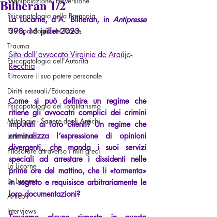
Bilheran 1/2
Manipolazione/Perversione
Psicopatologia della Paranoia
La Lucarne, d'A. Bilheran, in 
Antipresse 
Psicopatologia del Potere
398, 16 juillet 2023.
Trauma
Sito dell'avvocato Virginie de Araújo-
Psicopatologia dell'Autorità
Recchia
Ritrovare il suo potere personale
Diritti sessuali/Educazione
Come si può definire un regime che 
Psicopatologia del Totalitarismo
ritiene gli avvocatri complici dei crimini 
Mitologia - Sapere degli Antichi
imputati ai loro clienti? Un regime che 
criminalizza l’espressione di opinioni 
Letteratura
divergenti, che manda i suoi servizi 
Filosofare attraverso i miti greci
speciali ad arrestare i dissidenti nelle 
La Licorne
prime ore del mattino, che li «tormenta» 
La Lucarne
in segreto e requisisce arbitrariamente le 
loro documentazioni?
Articoli
Interviews