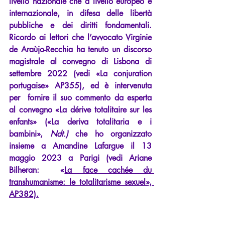
livello nazionale che a livello europeo e 
internazionale, in difesa delle libertà 
pubbliche e dei diritti fondamentali. 
Ricordo ai lettori che l’avvocato Virginie 
de Araùjo-Recchia ha tenuto un discorso 
magistrale al convegno di Lisbona di 
settembre 2022 (vedi «La conjuration 
portugaise» AP355), ed è intervenuta 
per  fornire il suo commento da esperta 
al convegno «La dérive totalitaire sur les 
enfants» («La deriva totalitaria e i 
bambini», 
Ndt.)
 che ho organizzato 
insieme a Amandine Lafargue il 13 
maggio 2023 a Parigi (vedi Ariane 
Bilheran:  «
La face cachée du 
transhumanisme: le totalitarisme sexuel
», 
AP382).
Vuoi saperne di più?
Iscriviti a arianebilheran.com per continuare 