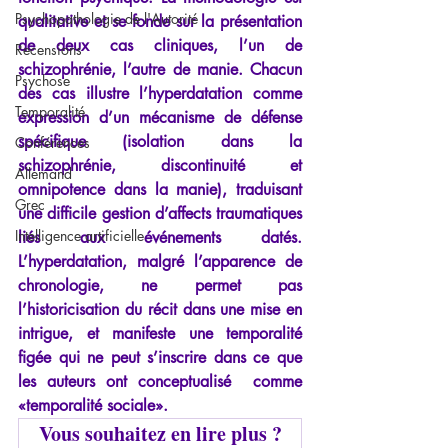
Psychopathologie de l'Autorité
qualitative et se fonde sur la présentation 
de deux cas cliniques, l’un de 
Recensions
schizophrénie, l’autre de manie. Chacun 
Psychose
des cas illustre l’hyperdatation comme 
Temporalité
expression d’un mécanisme de défense 
spécifique (isolation dans la 
Conférences
schizophrénie, discontinuité et 
Allemand
omnipotence dans la manie), traduisant 
Grec
une difficile gestion d’affects traumatiques 
Intelligence artificielle
liés aux événements datés. 
L’hyperdatation, malgré l’apparence de 
chronologie, ne permet pas 
l’historicisation du récit dans une mise en 
intrigue, et manifeste une temporalité 
figée qui ne peut s’inscrire dans ce que 
les auteurs ont conceptualisé  comme 
«temporalité sociale». 
Vous souhaitez en lire plus ?