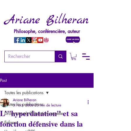
Ariane Bilheran
Philosophe, conférencière, auteur
Post
Toutes les publications
Ariane Bilheran
Toutes les publications
31 oct. 2008
20 min de lecture
L’"hyperdatation" et sa
Droits sexuels/Education sexuelle
fonction défensive dans la
Enfance