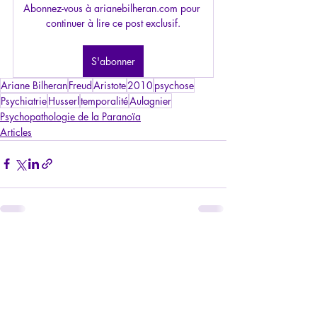
Abonnez-vous à arianebilheran.com pour 
continuer à lire ce post exclusif.
S'abonner
Ariane Bilheran
Freud
Aristote
2010
psychose
Psychiatrie
Husserl
temporalité
Aulagnier
Psychopathologie de la Paranoïa
Articles
Posts récents
Voir tout