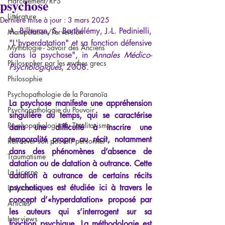
psychose
Harcèlement/RPS
Littérature
Dernière mise à jour :
3 mars 2025
A. Bilheran, S. Barthélémy, J.-L. Pedinielli, 
Manipulation/Perversion
"L'hyperdatation" et sa fonction défensive 
Mythologie - Savoir des Anciens
dans la psychose", in 
Annales Médico-
Philosopher par les mythes grecs
Psychologiques
, 2008.
Philosophie
Psychopathologie de la Paranoïa
La psychose manifeste une appréhension 
Psychopathologie du Pouvoir
singulière du temps, qui se caractérise 
Psychopathologie du Totalitarisme
dans une difficulté à inscrire une 
temporalité propre au récit, notamment 
Retrouver son pouvoir personnel
dans des phénomènes d’absence de 
Traumatisme
datation ou de datation à outrance. Cette 
La Licorne
datation à outrance de certains récits 
psychotiques est étudiée ici à travers le 
La Lucarne
concept d’«hyperdatation» proposé par 
Articles
les auteurs qui s’interrogent sur sa 
Interviews
fonction psychique. La méthodologie est 