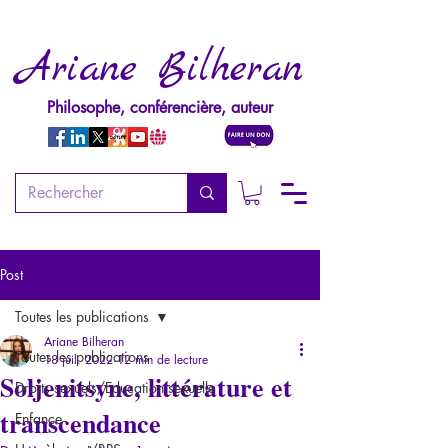
Ariane Bilheran
Philosophe, conférencière, auteur
Post
Toutes les publications
Ariane Bilheran
Toutes les publications
18 juil. 2022
12 min de lecture
Soljenitsyne, littérature et
Droits sexuels/Education sexuelle
transcendance
Enfance