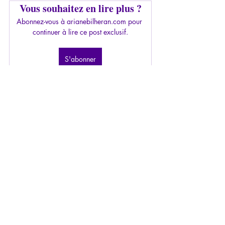
Vous souhaitez en lire plus ?
Abonnez-vous à arianebilheran.com pour 
continuer à lire ce post exclusif.
S'abonner
Ariane Bilheran
Totalitarisme
Articles
Antipresse
La Lucarne
2022
Arthur Koestler
Littérature
Soljenitsyne
Âme
Littérature
Psychopathologie du Totalitarisme
La Lucarne
Posts récents
Voir tout