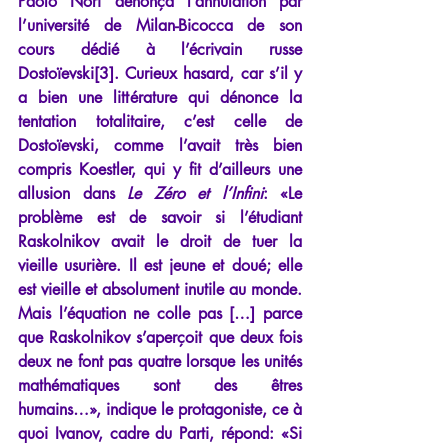
Paolo Nori dénonça l’annulation par 
l’université de Milan-Bicocca de son 
cours dédié à l’écrivain russe 
Dostoïevski[3]. Curieux hasard, car s’il y 
a bien une littérature qui dénonce la 
tentation totalitaire, c’est celle de 
Dostoïevski, comme l’avait très bien 
compris Koestler, qui y fit d’ailleurs une 
allusion dans 
Le Zéro et l’Infini
: «Le 
problème est de savoir si l’étudiant 
Raskolnikov avait le droit de tuer la 
vieille usurière. Il est jeune et doué; elle 
est vieille et absolument inutile au monde. 
Mais l’équation ne colle pas […] parce 
que Raskolnikov s’aperçoit que deux fois 
deux ne font pas quatre lorsque les unités 
mathématiques sont des êtres 
humains…», indique le protagoniste, ce à 
quoi Ivanov, cadre du Parti, répond: «Si 