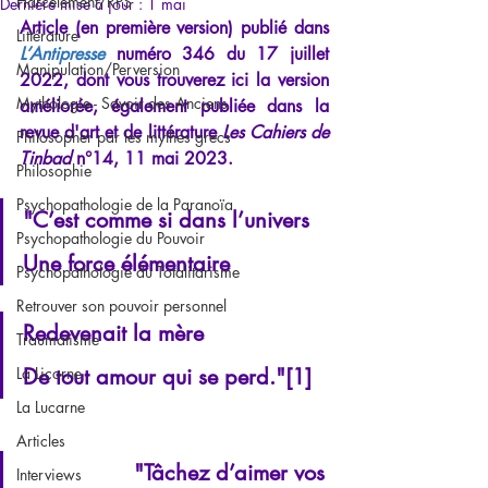
Harcèlement/RPS
Dernière mise à jour :
1 mai
Article (en première version) publié dans 
Littérature
L’Antipresse
 numéro 346 du 17 juillet 
Manipulation/Perversion
2022, dont vous trouverez ici la version 
Mythologie - Savoir des Anciens
améliorée,
 également publiée dans la 
revue d'art et de littérature 
Les Cahiers de 
Philosopher par les mythes grecs
Tinbad
 n°14, 11 mai 2023.
Philosophie
Psychopathologie de la Paranoïa
"C’est comme si dans l’univers
Psychopathologie du Pouvoir
Une force élémentaire
Psychopathologie du Totalitarisme
Retrouver son pouvoir personnel
Redevenait la mère
Traumatisme
La Licorne
De tout amour qui se perd."[1]
La Lucarne
Articles
"Tâchez d’aimer vos 
Interviews