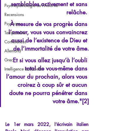
semblables activement et sans 
Psychopathologie de l'Autorité
relâche. 
Recensions
À mesure de vos progrès dans 
Psychose
l’amour, vous vous convaincrez 
Temporalité
aussi de l’existence de Dieu et 
Conférences
de l’immortalité de votre âme.
Allemand
Et si vous allez jusqu’à l’oubli 
Grec
total de vous-même dans 
Intelligence artificielle
l’amour du prochain, alors vous 
croirez à coup sûr et aucun 
doute ne pourra pénétrer dans 
votre âme."[2]
Le 1er mars 2022, l’écrivain italien 