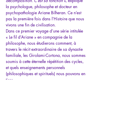
décomposition. C’est sa fonction 
», explique 
la psychologue, philosophe et docteur en 
psychopathologie 
Ariane Bilheran
. Ce n’est 
pas la première fois dans l’Histoire que nous 
vivons une fin de civilisation.
Dans ce premier voyage d’une série intitulée 
« Le fil d’Ariane » en compagnie de la 
philosophe, nous étudierons comment, à 
travers le récit extraordinaire de sa dynastie 
familiale, les 
Girolami-Cortona
, nous sommes 
soumis à cette éternelle répétition des cycles, 
et quels enseignements personnels 
(philosophiques et spirituels) nous pouvons en 
tirer.
L’histoire des ancêtres d’Ariane incarne, au 
niveau microcosmique, ce que nous vivons 
aujourd’hui…
Mostrar más