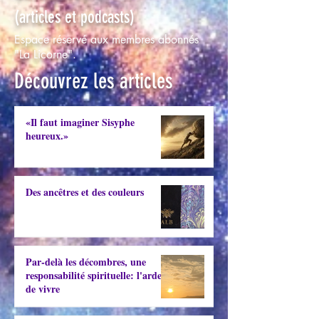
(articles et podcasts)
Espace réservé aux membres abonnés
"La Licorne".
Découvrez les articles
«Il faut imaginer Sisyphe
heureux.»
Des ancêtres et des couleurs
Par-delà les décombres, une
responsabilité spirituelle: l'ardeur
de vivre