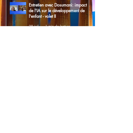
Entretien avec Dosumani: impact
de l'IA sur le développement de
l'enfant - volet II
28 juil.
1 min de lecture
Entretien avec la Radio Web "Les
Bouffons du peuple" sur le
totalitarisme
28 juil.
1 min de lecture
1
/
176