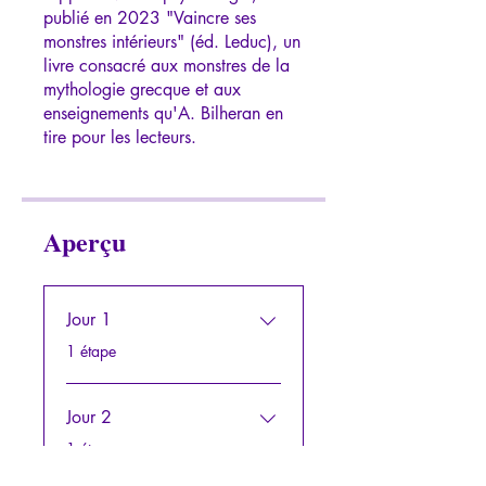
publié en 2023 "Vaincre ses
monstres intérieurs" (éd. Leduc), un
livre consacré aux monstres de la
mythologie grecque et aux
enseignements qu'A. Bilheran en
Aperçu
Jour 1
.
1 étape
Jour 2
.
1 étape