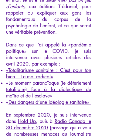
et moi, le livre
Le sexe n’est pas un jeu
d’enfants
, aux éditions Trédaniel, pour
rappeler ou expliquer aux gens les
fondamentaux du corpus de la
psychologie de l’enfant, et ce que serait
une véritable prévention.
Dans ce que j’ai appelé la «pandémie
politique» sur le COVID, je suis
intervenue avec plusieurs articles dès
avril 2020, par exemple :
«Totalitarisme sanitaire : C’est pour ton
bien… Le mal radical
»
«
Le moment paranoïaque (le déferlement
totalitaire) face à la dialectique du
maître et de l’esclave
»
«
Des dangers d’une idéologie sanitaire»
En septembre 2020, je suis intervenue
dans
Hold Up
, puis à
Radio Canada le
30 décembre 2020
(passage qui a valu
de nombreuses menaces au journaliste