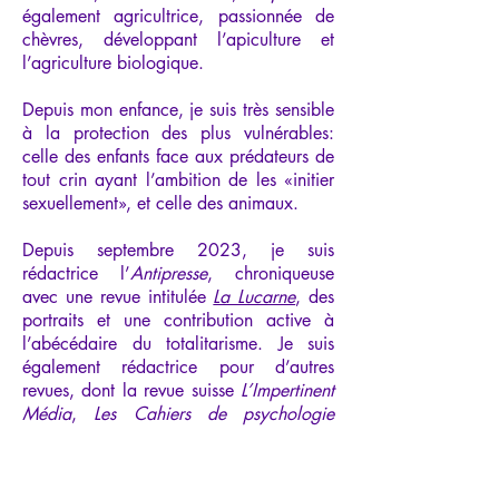
également agricultrice, passionnée de
chèvres, développant l’apiculture et
l’agriculture biologique.
Depuis mon enfance, je suis très sensible
à la protection des plus vulnérables:
celle des enfants face aux prédateurs de
tout crin ayant l’ambition de les «initier
sexuellement», et celle des animaux.
Depuis septembre 2023, je suis
rédactrice l’
Antipresse
, chroniqueuse
avec une revue intitulée
La Lucarne
, des
portraits et une contribution active à
l’abécédaire du totalitarisme. Je suis
également rédactrice pour d’autres
revues, dont la revue suisse
L’Impertinent
Média
,
Les Cahiers de psychologie
politique
, et interviens régulièrement
dans différents colloques universitaires à
caractère international.