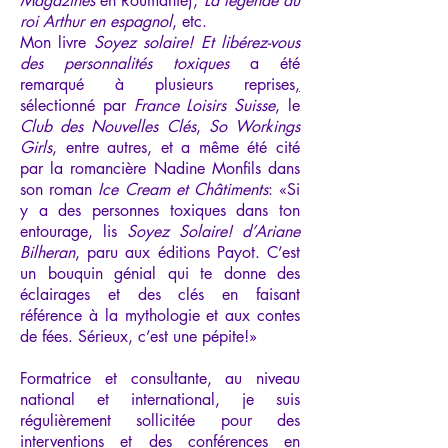
Magazines
en Roumanie),
La légende du
roi Arthur en espagnol
, etc.
Mon livre
Soyez solaire! Et libérez-vous
des personnalités toxiques
a été
remarqué à plusieurs reprises
,
sélectionné par
France Loisirs Suisse
, le
Club des Nouvelles Clés
,
So Workings
Girls
, entre autres, et a même été cité
par la romancière Nadine Monfils dans
son roman
Ice Cream et Châtiments
: «Si
y a des personnes toxiques dans ton
entourage, lis
Soyez Solaire! d’Ariane
Bilheran
, paru aux éditions Payot. C’est
un bouquin génial qui te donne des
éclairages et des clés en faisant
référence à la mythologie et aux contes
de fées. Sérieux, c’est une pépite!»
Formatrice et consultante, au niveau
national et international, je suis
régulièrement sollicitée pour des
interventions et des conférences en