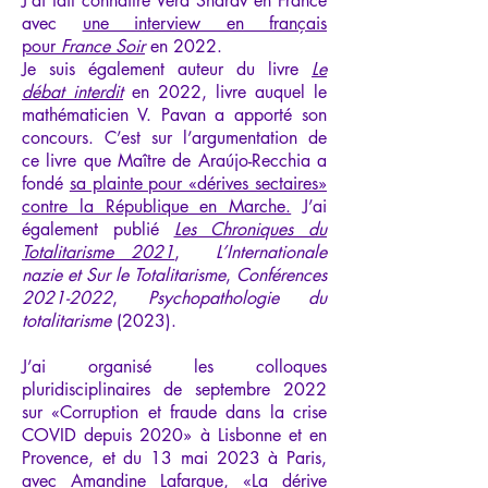
J’ai fait connaître Vera Sharav en France
avec
une interview en français
pour
France Soir
en 2022.
Je suis également auteur du livre
Le
débat interdit
en 2022, livre auquel le
mathématicien V. Pavan a apporté son
concours. C’est sur l’argumentation de
ce livre que Maître de Araújo-Recchia a
fondé
sa plainte pour «dérives sectaires»
contre la République en Marche.
J’ai
également publié
Les Chroniques du
Totalitarisme 2021
,
L’Internationale
nazie et Sur le Totalitarisme
,
Conférences
2021-2022
,
Psychopathologie du
totalitarisme
(2023).
J’ai organisé les colloques
pluridisciplinaires de septembre 2022
sur «Corruption et fraude dans la crise
COVID depuis 2020» à Lisbonne et en
Provence, et du 13 mai 2023 à Paris,
avec Amandine Lafargue, «La dérive