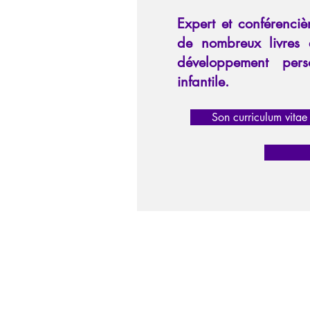
Expert et conférenciè
de nombreux livres 
développement perso
infantile.
Son curriculum vitae