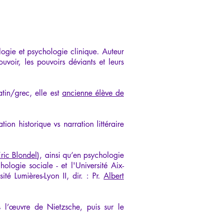
ogie et psychologie clinique. Auteur
uvoir, les pouvoirs déviants et leurs
tin/grec, elle est
ancienne élève de
ion historique vs narration littéraire
Éric Blondel
), ainsi qu’en psychologie
logie sociale - et l'Université Aix-
ité Lumières-Lyon II, dir. : Pr.
Albert
s l’œuvre de Nietzsche, puis sur le