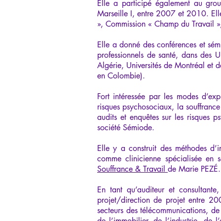
Elle a participé également au group
Marseille I, entre 2007 et 2010. Ell
», Commission « Champ du Travail »
Elle a donné des conférences et sémi
professionnels de santé, dans des Uni
Algérie, Universités de Montréal e
en Colombie).
Fort intéressée par les modes d’exp
risques psychosociaux, la souffranc
audits et enquêtes sur les risques p
société Sémiode.
Elle y a construit des méthodes d’i
comme clinicienne spécialisée en s
Souffrance & Travail
de Marie PEZÉ.
En tant qu’auditeur et consultante
projet/direction de projet entre 
secteurs des télécommunications, de 
de l’immobilier, de l’industrie, de l