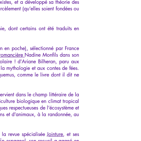
axistes, et a développé sa théorie des
cèlement (qu’elles soient fondées ou
e, dont certains ont été traduits en
on en poche)
,
sélectionné par France
 romancière
Nadine Monfils dans son
laire ! d’Ariane Bilheran, paru aux
 la mythologie et aux contes de fées.
uemus, comme le livre dont il dit ne
ervient dans le champ littéraire de la
ulture biologique en climat tropical
iques respectueuses de l’écosystème et
ins et d’animaux, à la randonnée, au
s la revue spécialisée
Jointure
, et ses
 En espagnol, son recueil a gagné en