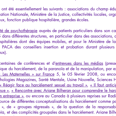
n ont été essentiellement les suivants : associations du champ éduc
tion Nationale, Ministère de la Justice, collectivités locales, or
iaux, fonction publique hospitalière, grandes écoles.
ité de psychothérapie
auprès de patients particuliers dans son ca
ns différentes structures, en particulier dans des associations, de
spitalières dont des équipes mobiles, et pour le Ministère de la
 PACA des conseillers insertion et probation durant plusieurs 
aux).
entaines de conférences et d’
entrevues dans les médias
(press
atique du harcèlement, de la paranoïa et de la manipulation, par 
« Les Maternelles » sur France
5, le 05 février 2008, ou encore
ychologies Magazines, Santé Mentale, Usine Nouvelle, Sciences Hu
« Réagir face au harcèlement sexuel au travail »
,
« Il faut antic
nue »
,
« Rencontre avec Ariane Bilheran pour comprendre le harc
n entreprise »
, ou encore au Canada à plusieurs reprises sur Ra
 source de différentes conceptualisations du harcèlement comme pat
 », de « groupes régressés », de la question de la responsabili
noïa, et des complicités groupales dans le harcèlement. Ariane Bilhe