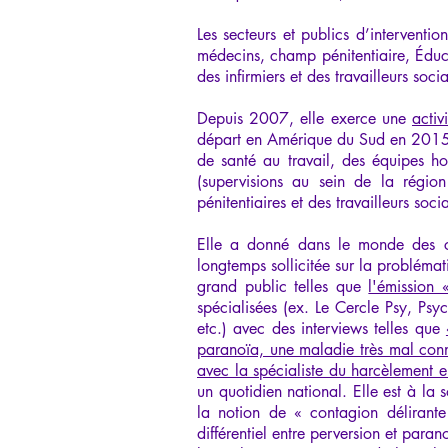
Les secteurs et publics d’interventio
médecins, champ pénitentiaire, Éduca
des infirmiers et des travailleurs soc
Depuis 2007, elle exerce une
activ
départ en Amérique du Sud en 2015 da
de santé au travail, des équipes ho
(supervisions au sein de la région
pénitentiaires et des travailleurs soci
Elle a donné dans le monde des c
longtemps sollicitée sur la problém
grand public telles que
l'émission 
spécialisées (ex. Le Cercle Psy, Ps
etc.) avec des interviews telles que
paranoïa, une maladie très mal con
avec la spécialiste du harcèlement e
un quotidien national. Elle est à la
la notion de « contagion délirante
différentiel entre perversion et para