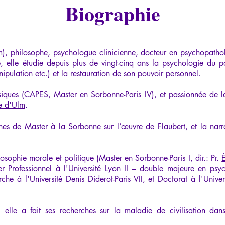
Biographie
m), philosophe, psychologue clinicienne, docteur en psychopathol
ice, elle étudie depuis plus de vingt-cinq ans la psychologie du po
pulation etc.) et la restauration de son pouvoir personnel.
ssiques (CAPES, Master en Sorbonne-Paris IV), et passionnée de la
e d'Ulm
.
rches de Master à la Sorbonne sur l’œuvre de Flaubert, et la narrat
osophie morale et politique (Master en Sorbonne-Paris I, dir.: Pr.
r Professionnel à l'Université Lyon II – double majeure en psycho
he à l'Université Denis Diderot-Paris VII, et Doctorat à l'Univers
, elle a fait ses recherches sur la maladie de civilisation dan