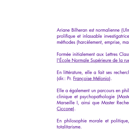
Ariane Bilheran est normalienne (Ul
prolifique et inlassable investigatr
méthodes (harcèlement, emprise, mani
Formée initialement aux Lettres Cla
l'École Normale Supérieure de la ru
En littérature, elle a fait ses reche
(dir.: Pr.
Françoise Mélonio
).
Elle a également un parcours en phil
clinique et psychopathologie (Maste
Marseille I, ainsi que Master Recherc
Ciccone
).
En philosophie morale et politique
totalitarisme.