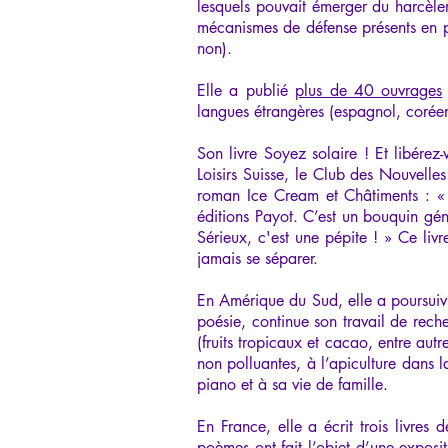
lesquels pouvait émerger du harcèleme
mécanismes de défense présents en p
non).
Elle a publié
plus de 40 ouvrages
langues étrangères (espagnol, corée
Son livre Soyez solaire ! Et libére
Loisirs Suisse, le Club des Nouvelle
roman Ice Cream et Châtiments : « 
éditions Payot. C’est un bouquin gén
Sérieux, c'est une pépite ! » Ce li
jamais se séparer.
En Amérique du Sud, elle a poursuivi 
poésie, continue son travail de rec
(fruits tropicaux et cacao, entre aut
non polluantes, à l’apiculture dans
piano et à sa vie de famille.
​En France, elle a écrit trois livre
poèmes ont fait l’objet d’une expos