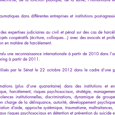
raumatiques dans différentes entreprises et institutions post-agre
, des expertises judiciaires au civil et pénal sur des cas de harc
ojets coopératifs (écriture, colloques...) avec des avocats et profe
tion en matière de harcèlement.
valu une reconnaissance internationale à partir de 2010 dans l
ring à partir de 2011.
utilisés par le Sénat le 22 octobre 2012 dans le cadre d’une
p
ions (plus d’une quarantaine) dans des institutions et ent
ique, harcèlement, risques psychosociaux, stratégie, management
 violences institutionnelles, discriminations, dynamique de gro
se en charge de la délinquance, autorité, développement psychique
ation d’aide, approche systémique, traumatisme, maltraitances,
 aux risques psychosociaux en détention et prévention du suicide e