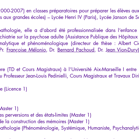
2000-2007) en classes préparatoires pour préparer les élèves aux
aux grandes écoles) – Lycée Henri IV (Paris), Lycée Janson de Sail
athologie, elle a d’abord été professionnalisée dans l’enfance 
hiatrie sur la psychose adulte (Assistance Publique des Hôpitaux
alytique et phénoménologique (directeur de thèse : Albert C
 Pr.
Françoise Mélonio
, Dr.
Bernard Pachoud
, Dr.
Jean Vion-Dury
ère (TD et Cours Magistraux) à l’Université Aix-Marseille I ent
 Professeur Jean-Louis Pedinielli, Cours Magistraux et Travaux Dir
e (Licence 1)​
Master 1)
 perversions et des états-limites (Master 1)
de la construction des mémoires (Master 1)
pathologie (Phénoménologie, Systémique, Humaniste, Psychanalyti