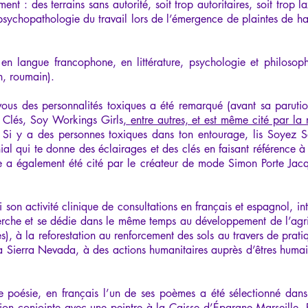
nt : des terrains sans autorité, soit trop autoritaires, soit trop l
sychopathologie du travail lors de l’émergence de plaintes de har
en langue francophone, en littérature, psychologie et philosophi
n, roumain).
z-vous des personnalités toxiques a été remarqué (avant sa paruti
s Clés, Soy Workings Girls
,
entre autres, et est même cité par la
Si y a des personnes toxiques dans ton entourage, lis Soyez So
ial qui te donne des éclairages et des clés en faisant référence à
vre a également été cité par le créateur de mode Simon Porte Jacq
son activité clinique de consultations en français et espagnol, int
herche et se dédie dans le même temps au développement de l’agric
res), à la reforestation au renforcement des sols au travers de prat
 la Sierra Nevada, à des actions humanitaires auprès d’êtres huma
s de poésie, en français l’un de ses poèmes a été sélectionné dan
ition conjointe avec une peintre à la Caisse d’Épargne Marseille.