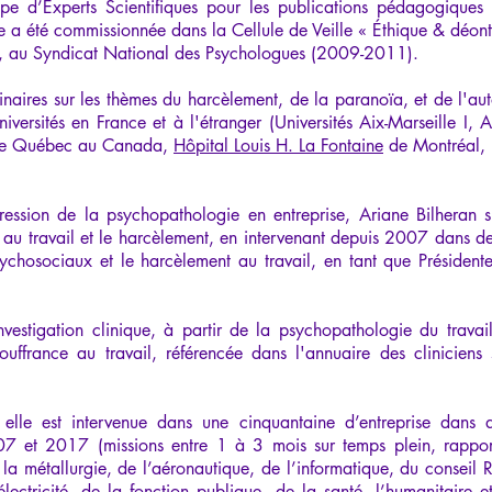
e d’Experts Scientifiques pour les publications pédagogiques et 
e a été commissionnée dans la Cellule de Veille « Éthique & déonto
, au Syndicat National des Psychologues (2009-2011).
naires sur les thèmes du harcèlement, de la paranoïa, et de l'autor
versités en France et à l'étranger (Universités Aix-Marseille I, A
t de Québec au Canada,
Hôpital Louis H. La Fontaine
de Montréal, 
ression de la psychopathologie en entreprise, Ariane Bilheran s
e au travail et le harcèlement, en intervenant depuis 2007 dans
sychosociaux et le harcèlement au travail, en tant que Président
nvestigation clinique, à partir de la psychopathologie du travail
ouffrance au travail, référencée dans l'annuaire des cliniciens
, elle est intervenue dans une cinquantaine d’entreprise dans 
2007 et 2017 (missions entre 1 à 3 mois sur temps plein, rapp
la métallurgie, de l’aéronautique, de l’informatique, du conseil 
’électricité, de la fonction publique, de la santé, l’humanitaire 