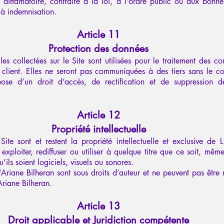
x, diffamatoire, contraire à la loi, à l’ordre public ou aux bon
 à indemnisation.
Article 11
Protection des données
es collectées sur le Site sont utilisées pour le traitement des 
n client. Elles ne seront pas communiquées à des tiers sans le 
spose d’un droit d’accès, de rectification et de suppression 
Article 12
Propriété intellectuelle
ite sont et restent la propriété intellectuelle et exclusive de L
 exploiter, rediffuser ou utiliser à quelque titre que ce soit, même
’ils soient logiciels, visuels ou sonores.
 d’Ariane Bilheran sont sous droits d’auteur et ne peuvent pas être 
’Ariane Bilheran.
Article 13
Droit applicable et Juridiction compétente