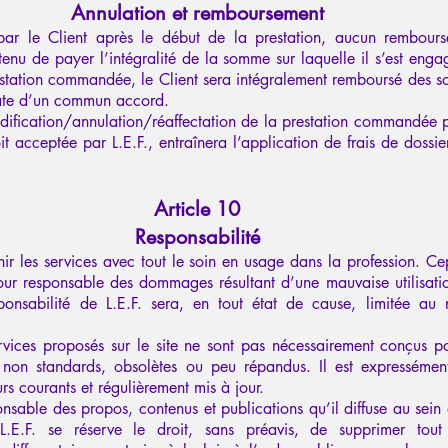
Annulation et remboursement
par le Client après le début de la prestation, aucun rembour
 tenu de payer l’intégralité de la somme sur laquelle il s’est engag
restation commandée, le Client sera intégralement remboursé des 
date d’un commun accord.
fication/annulation/réaffectation de la prestation commandée pa
oit acceptée par L.E.F., entraînera l’application de frais de dossi
Article 10
Responsabilité
nir les services avec tout le soin en usage dans la profession. Ce
pour responsable des dommages résultant d’une mauvaise utilisati
sponsabilité de L.E.F. sera, en tout état de cause, limitée au
vices proposés sur le site ne sont pas nécessairement conçus po
 non standards, obsolètes ou peu répandus. Il est expressém
urs courants et régulièrement mis à jour.
ponsable des propos, contenus et publications qu’il diffuse au sein
L.E.F. se réserve le droit, sans préavis, de supprimer tout