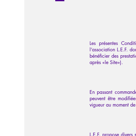
Les présentes Condit
l’association L.E.F. do
bénéficier des prestat
après «le Site»).
En passant commande 
peuvent être modifié
vigueur au moment d
L.E.F. propose divers 