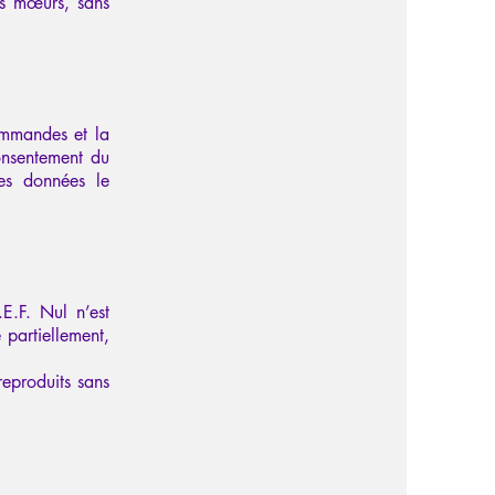
nes mœurs, sans
commandes et la
consentement du
des données le
.E.F. Nul n’est
 partiellement,
reproduits sans