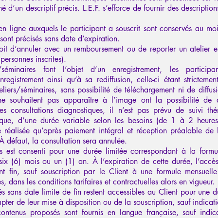
 d’un descriptif précis. L.E.F. s’efforce de fournir des description
n ligne auxquels le participant a souscrit sont conservés au mo
sont précisés sans date d’expiration.
droit d’annuler avec un remboursement ou de reporter un atelier 
 personnes inscrites).
/séminaires font l’objet d’un enregistrement, les participa
registrement ainsi qu’à sa rediffusion, celle-ci étant stricteme
teliers/séminaires, sans possibilité de téléchargement ni de diffusi
ne souhaitent pas apparaître à l’image ont la possibilité de d
s consultations diagnostiques, il n’est pas prévu de suivi thé
tique, d’une durée variable selon les besoins (de 1 à 2 heur
 réalisée qu’après paiement intégral et réception préalable de 
 À défaut, la consultation sera annulée.
s est consenti pour une durée limitée correspondant à la formul
 six (6) mois ou un (1) an. À l’expiration de cette durée, l’acc
t fin, sauf souscription par le Client à une formule mensuelle
, dans les conditions tarifaires et contractuelles alors en vigueur.
s sans date limite de fin restent accessibles au Client pour une
ter de leur mise à disposition ou de la souscription, sauf indicati
ontenus proposés sont fournis en langue française, sauf indica