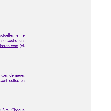
ctuelles entre
ent») souhaitant
lheran.com
(ci-
 Ces dernières
sont celles en
le Site. Chaque