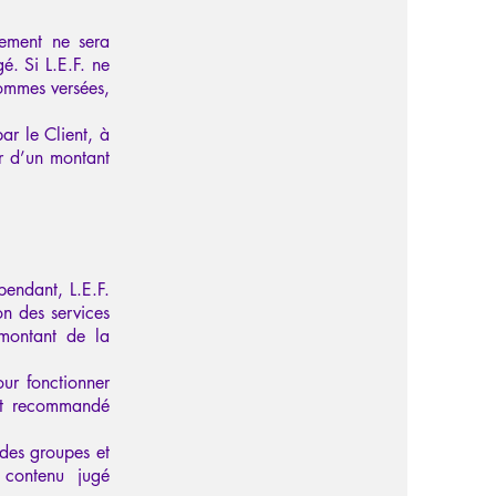
sement ne sera
é. Si L.E.F. ne
sommes versées,
r le Client, à
er d’un montant
pendant, L.E.F.
on des services
 montant de la
ur fonctionner
ent recommandé
 des groupes et
 contenu jugé