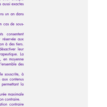
s aussi exactes
ins un an dans
en cas de sous-
nts consentent
nt réservée aux
on à des tiers.
ésactiver leur
rapeutique. La
es, en moyenne
l’ensemble des
e souscrite, à
ès aux contenus
 permettant la
 durée maximale
on contraire.
tion contraire