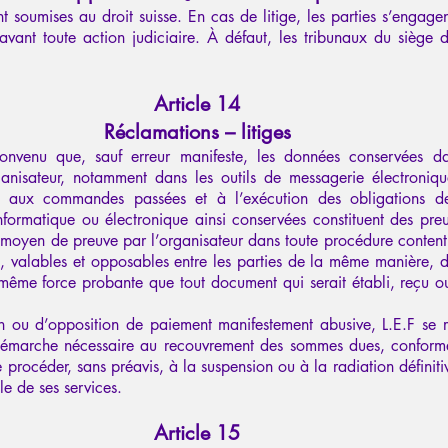
 soumises au droit suisse. En cas de litige, les parties s’engage
vant toute action judiciaire. À défaut, les tribunaux du siège d
Article 14
Réclamations – litiges
convenu que, sauf erreur manifeste, les données conservées d
ganisateur, notamment dans les outils de messagerie électronique
 aux commandes passées et à l’exécution des obligations de
formatique ou électronique ainsi conservées constituent des preuv
moyen de preuve par l’organisateur dans toute procédure content
es, valables et opposables entre les parties de la même manière,
 même force probante que tout document qui serait établi, reçu o
n ou d’opposition de paiement manifestement abusive, L.E.F se r
 démarche nécessaire au recouvrement des sommes dues, conform
e procéder, sans préavis, à la suspension ou à la radiation définiti
le de ses services.
Article 15