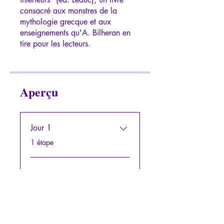
consacré aux monstres de la
mythologie grecque et aux
enseignements qu'A. Bilheran en
tire pour les lecteurs.
Aperçu
Jour 1
.
1 étape
Jour 2
.
1 étape
Jour 3