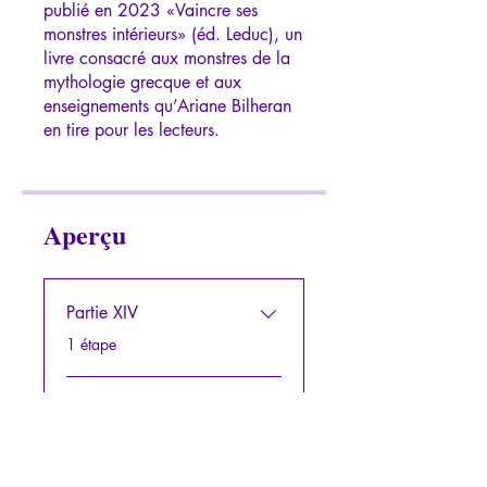
publié en 2023 «Vaincre ses
monstres intérieurs» (éd. Leduc), un
livre consacré aux monstres de la
mythologie grecque et aux
enseignements qu’Ariane Bilheran
Aperçu
Partie XIV
.
1 étape
Partie XV
.
1 étape