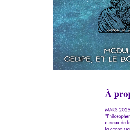
À pro
MARS 202
"Philosopher
curieux de l
la connaissa