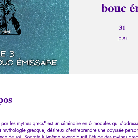
bouc ém
31
31 jours
jours
pos
5
 par les mythes grecs" est un séminaire en 6 modules qui s'adresse
a mythologie grecque, désireux d'entreprendre une odyssée perso
nce de soi. Socrate lui-même revendiquait l'étude des mythes gre