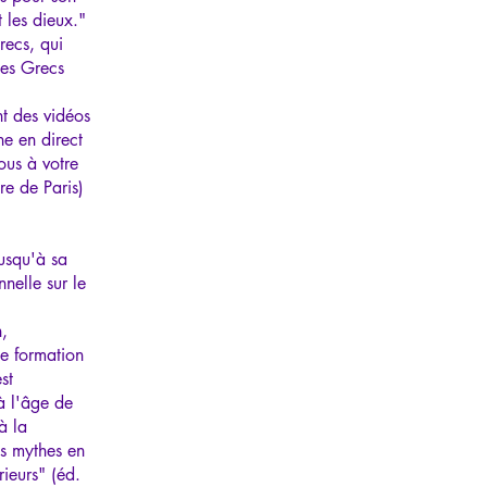
 les dieux."
recs, qui
les Grecs
t des vidéos
ne en direct
ous à votre
re de Paris)
usqu'à sa
nelle sur le
n,
e formation
st
à l'âge de
à la
ns mythes en
ieurs" (éd.