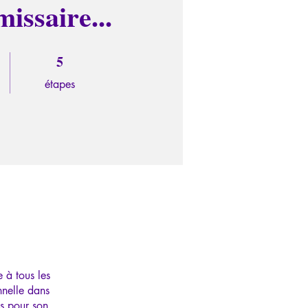
issaire...
5
5 étapes
étapes
 à tous les
nnelle dans
cs pour son