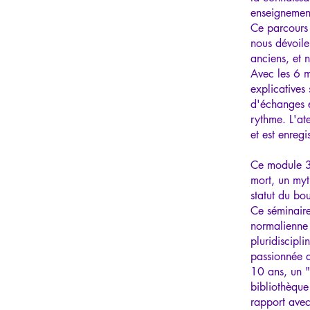
enseignement
Ce parcours 
nous dévoile
anciens, et 
Avec les 6 m
explicatives 
d'échanges e
rythme. L'at
et est enreg
Ce module 3 
mort, un myt
statut du bo
Ce séminaire
normalienne
pluridiscipli
passionnée d
10 ans, un "
bibliothèque
rapport avec