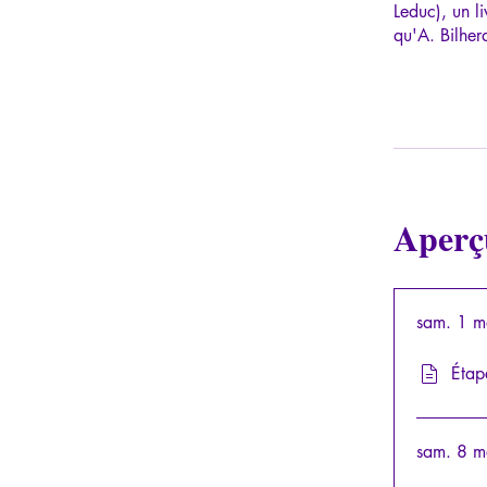
Leduc), un l
qu'A. Bilhera
Aperç
sam. 1 m
Étap
sam. 8 m