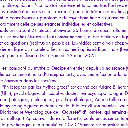
 philosophique : "connais-toi toi-même et tu connaîtras l'univers et
est destiné à mieux se comprendre à partir du trésor des mythes g
nt la connaissance approfondie du psychisme humain qu'avaient 
notamment celle de ses errances individuelles et collectives.
odules, ce sont 21 étapes et environ 25 heures de cours, alternan
sur les mythes étudiés et leurs enseignements, et des ateliers en lig
t de questions (rediffusion possible). Les vidéos sont à voir chez v
elier en ligne du module a lieu un samedi après-midi par mois (heu
istré pour rediffusion. Date: samedi 22 mars 2025.
est consacré au mythe d'Oedipe en entier, depuis sa naissance j
he extrêmement riche d'enseignements, avec une réflexion addition
uc émissaire dans les sociétés.
 "Philosopher par les mythes grecs" est donné par Ariane Bilhera
 (Ulm), psychologue, philosophe, docteur en psychopathologie. D
naire (latin-grec, philosophie, psychopathologie), Ariane Bilheran e
e mythologie grecque depuis petite. Elle écrivit son premier livre 
Dictionnaire Mythologique de l'Odyssée" d'Homère, qui termina 
 du collège ! Après avoir donné différentes conférences sur certai
 la psychologie, elle a publié en 2023 "Vaincre ses monstres intér