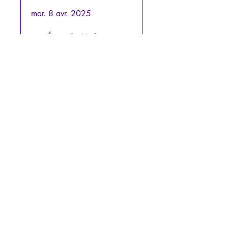
mar. 8 avr. 2025
Étape 2 - Mythe
d'Antigone
mar. 15 avr. 2025
Étape 3 - Mythe de
Dionysos
Etape 4 - Arès et
Aphrodite
sam. 26 avr. 2025
Étape 5 - Séminaire
en ligne