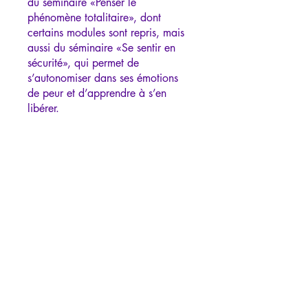
du séminaire «Penser le
phénomène totalitaire», dont
certains modules sont repris, mais
aussi du séminaire «Se sentir en
sécurité», qui permet de
s’autonomiser dans ses émotions
de peur et d’apprendre à s’en
libérer.
Aperçu
Présentation
.
7 étapes
Afficher plus